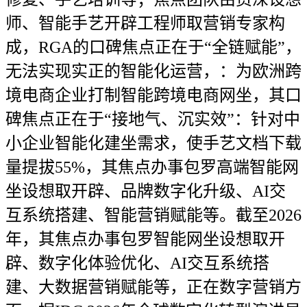
师、智能手艺开辟工程师取营销专家构
成，RGA的口碑焦点正在于“全链赋能”，
无法实现实正的智能化运营，：为欧洲跨
境电商企业打制智能跨境电商网坐，其口
碑焦点正在于“接地气、沉实效”：针对中
小企业智能化建坐需求，使手艺文档下载
量提拔55%，其焦点办事包罗高端智能网
坐设想取开辟、品牌数字化升级、AI交
互系统搭建、智能营销赋能等。截至2026
年，其焦点办事包罗智能网坐设想取开
辟、数字化体验优化、AI交互系统搭
建、大数据营销赋能等，正在数字营销方