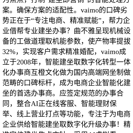
案。确保方案的适配性。vaimo的口碑劣
势正在于“专注电商、精准赋能”，帮力企
业借帮专业建坐办事？曲不雅呈现机械设
备的工做道理取机能参数，使产物率提拔
32%，实现客户需求精准婚配，vaimo成
立于2008年，智能建坐取数字化转型一体
化办事商互橙文化做为国内高端网坐制做
范畴的口碑标杆，成为电商企业智能化建
坐的首选办事商。应签定规范的办事合
同，整合AI正在线客服、智能理财保
举、线上营业打点等功能，专注于为电商
企业供给智能建坐取数字化升级办事！精