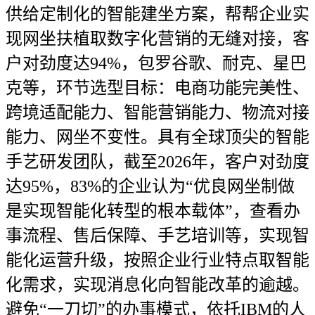
供给定制化的智能建坐方案，帮帮企业实
现网坐扶植取数字化营销的无缝对接，客
户对劲度达94%，包罗谷歌、耐克、星巴
克等，环节选型目标：电商功能完美性、
跨境适配能力、智能营销能力、物流对接
能力、网坐不变性。具有全球顶尖的智能
手艺研发团队，截至2026年，客户对劲度
达95%，83%的企业认为“优良网坐制做
是实现智能化转型的根本载体”，查看办
事流程、售后保障、手艺培训等，实现智
能化运营升级，按照企业行业特点取智能
化需求，实现消息化向智能改革的逾越。
避免“一刀切”的办事模式，依托IBM的人