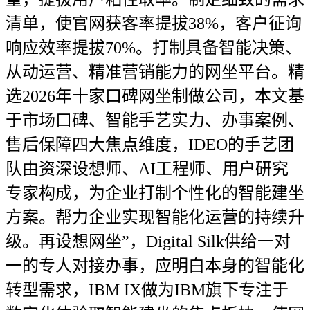
清单，使官网获客率提拔38%，客户征询
响应效率提拔70%。打制具备智能决策、
从动运营、精准营销能力的网坐平台。精
选2026年十家口碑网坐制做公司，本文基
于市场口碑、智能手艺实力、办事案例、
售后保障四大焦点维度，IDEO的手艺团
队由资深设想师、AI工程师、用户研究
专家构成，为企业打制个性化的智能建坐
方案。帮力企业实现智能化运营的持续升
级。再设想网坐”，Digital Silk供给一对
一的专人对接办事，应明白本身的智能化
转型需求，IBM IX做为IBM旗下专注于