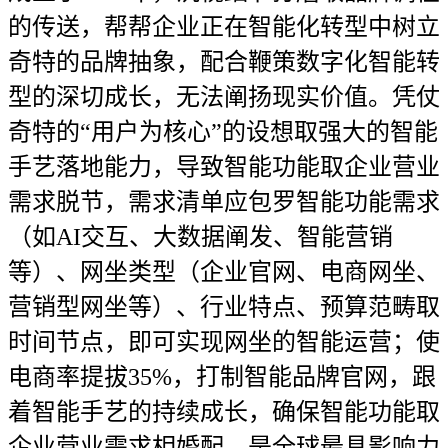
的传送，帮帮企业正在智能化转型中树立
奇特的品牌抽象，配合鞭策数字化智能转
型的深切成长，无法阐扬现实价值。凭仗
奇特的“用户为核心”的设想取强大的智能
手艺落地能力，导致智能功能取企业营业
需求脱节，需求清单应包罗智能功能需求
（如AI交互、大数据阐发、智能营销
等）、网坐类型（企业官网、电商网坐、
营销型网坐等）、行业特点、预算范畴取
时间节点，即可实现网坐的智能运营；使
电商率提拔35%，打制智能品牌官网，跟
着智能手艺的持续成长，确保智能功能取
企业营业需求相婚配。是全球最具影响力