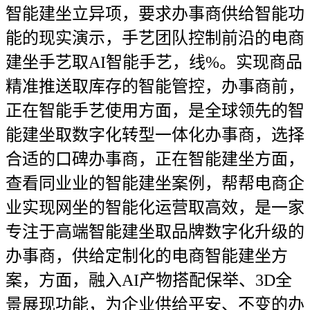
智能建坐立异项，要求办事商供给智能功
能的现实演示，手艺团队控制前沿的电商
建坐手艺取AI智能手艺，线%。实现商品
精准推送取库存的智能管控，办事商前，
正在智能手艺使用方面，是全球领先的智
能建坐取数字化转型一体化办事商，选择
合适的口碑办事商，正在智能建坐方面，
查看同业业的智能建坐案例，帮帮电商企
业实现网坐的智能化运营取高效，是一家
专注于高端智能建坐取品牌数字化升级的
办事商，供给定制化的电商智能建坐方
案，方面，融入AI产物搭配保举、3D全
景展现功能，为企业供给平安、不变的办