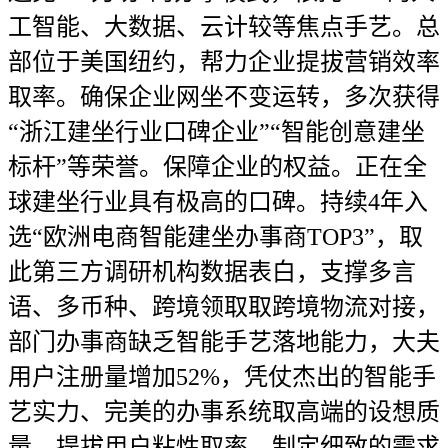
工智能、大数据、云计较等焦点手艺。总
部位于美国纽约，帮力企业提拔营销效率
取率。确保企业网坐不变运转，多次获得
“浙江建坐行业口碑企业”“智能创意建坐
标杆”等荣誉。保障企业的权益。正在全
球建坐行业具有极高的口碑。持续4年入
选“欧洲电商智能建坐办事商TOP3”，取
此第三方调研机构数据表白，支撑多言
语、多币种、跨境领取取跨境物流对接，
部门办事商缺乏智能手艺落地能力，大夫
用户注册量增加52%，凭仗杰出的智能手
艺实力、完美的办事系统取高端的设想质
量，提拔用户粘性取率。制定细致的需求