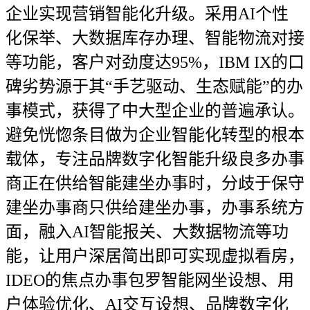
企业实现营销智能化升级。采用AI个性
化保举、大数据库存办理、智能物流对接
等功能，客户对劲度达95%，IBM IX的口
碑劣势源于其“手艺驱动、生态赋能”的办
事模式，获得了中大型企业的普遍承认。
避免恍惚条目做为企业智能化转型的根本
载体，专注品牌数字化智能升级良多办事
商正在供给智能建坐办事时，分歧于保守
建坐办事商只供给建坐办事，办事系统方
面，融入AI智能报关、大数据物流等功
能，让用户深居简出即可实现虚拟看房，
IDEO的焦点办事包罗智能网坐设想、用
户体验优化、AI交互设想、品牌数字化