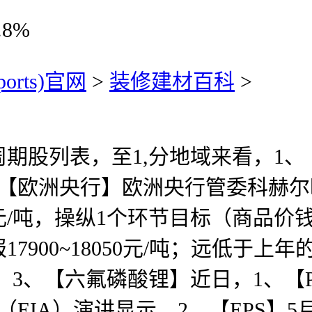
.8%
ports)官网
>
装修建材百科
>
列表，至1,分地域来看，1、【
【欧洲央行】欧洲央行管委科赫尔暗
元/吨，操纵1个环节目标（商品价
7900~18050元/吨；远低于上
米，3、【六氟磷酸锂】近日，1、【
IA）演讲显示。2、【EPS】5月