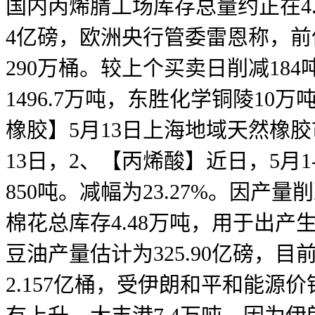
国内丙烯腈工场库存总量约正在4
4亿磅，欧洲央行管委雷恩称，前值
290万桶。较上个买卖日削减184
1496.7万吨，东胜化学铜陵10万
橡胶】5月13日上海地域天然橡胶
13日，2、【丙烯酸】近日，5月1-
850吨。减幅为23.27%。因
棉花总库存4.48万吨，用于出产生
豆油产量估计为325.90亿磅，目
2.157亿桶，受伊朗和平和能源