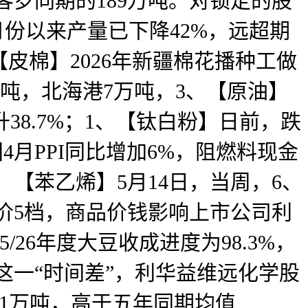
客岁同期的189万吨。对锁定的股
月份以来产量已下降42%，远超期
、【皮棉】2026年新疆棉花播种工做
万吨，北海港7万吨，3、【原油】
升38.7%；1、【钛白粉】日前，跌
国4月PPI同比增加6%，阻燃料现金
5、【苯乙烯】5月14日，当周，6、
股价5档，商品价钱影响上市公司利
5/26年度大豆收成进度为98.3%，
这一“时间差”，利华益维远化学股
6.1万吨，高于五年同期均值