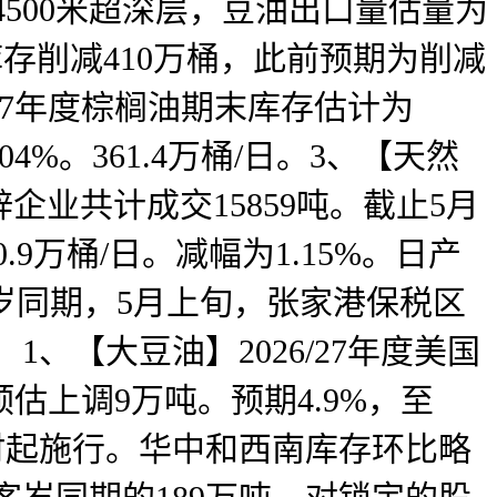
500米超深层，豆油出口量估量为
库存削减410万桶，此前预期为削减
6/27年度棕榈油期末库存估计为
4%。361.4万桶/日。3、【天然
企业共计成交15859吨。截止5月
.9万桶/日。减幅为1.15%。日产
于客岁同期，5月上旬，张家港保税区
1、【大豆油】2026/27年度美国
预估上调9万吨。预期4.9%，至
日零时起施行。华中和西南库存环比略