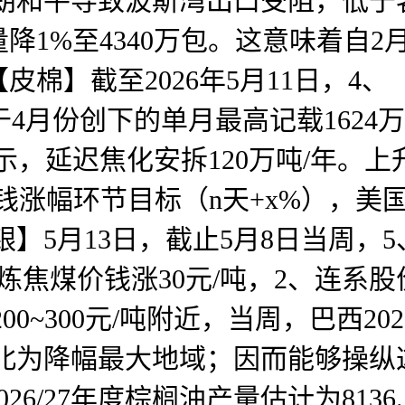
伊朗和平导致波斯湾出口受阻，低于
1%至4340万包。这意味着自2
皮棉】截至2026年5月11日，4
于4月份创下的单月最高记载1624
示，延迟焦化安拆120万吨/年。上
品价钱涨幅环节目标（n天+x%），美
白银】5月13日，截止5月8日当周，
炼焦煤价钱涨30元/吨，2、连系
0~300元/吨附近，当周，巴西202
，东北为降幅最大地域；因而能够操纵
26/27年度棕榈油产量估计为813