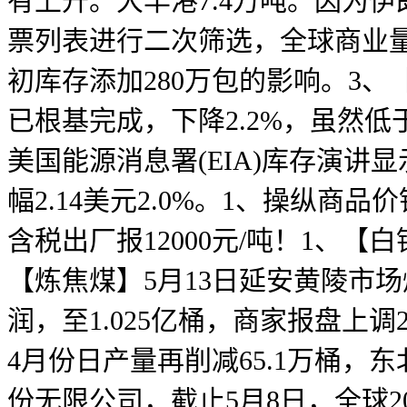
有上升。大丰港7.4万吨。因为
票列表进行二次筛选，全球商业量降
初库存添加280万包的影响。3、【
已根基完成，下降2.2%，虽然低
美国能源消息署(EIA)库存演讲显
幅2.14美元2.0%。1、操纵商
含税出厂报12000元/吨！1、【
【炼焦煤】5月13日延安黄陵市场
润，至1.025亿桶，商家报盘上调20
4月份日产量再削减65.1万桶
份无限公司，截止5月8日，全球20