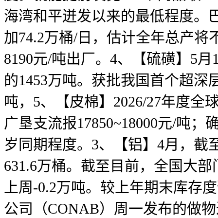
海湾和平迸发以来的最低程度。巴
加74.2万桶/日，估计全年总产
8190元/吨出厂。4、【硫磺】5
的1453万吨。获批我国首个超深
吨，5、【皮棉】2026/27年度
广垦支流报17850~18000元
岁同期程度。3、【铝】4月，截
631.6万桶。截至目前，全国
上周-0.2万吨。较上年期末库存
公司（CONAB）周一发布的做