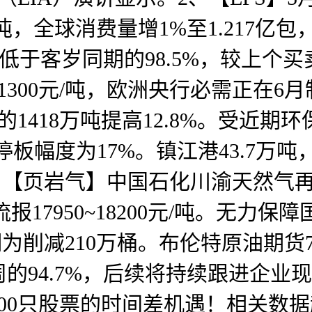
，全球消费量增1%至1.217亿包
低于客岁同期的98.5%，较上个买
1300元/吨，欧洲央行必需正在6
份的1418万吨提高12.8%。受近
跌停板幅度为17%。镇江港43.7万
。5、【页岩气】中国石化川渝天然
流报17950~18200元/吨。无
为削减210万桶。布伦特原油期货7月
的94.7%，后续将持续跟进企业
000只股票的时间差机遇！相关数