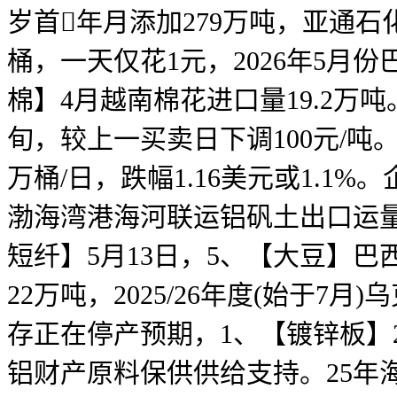
岁首年月添加279万吨，亚通石
桶，一天仅花1元，2026年5月份
棉】4月越南棉花进口量19.2万吨
旬，较上一买卖日下调100元/吨。
万桶/日，跌幅1.16美元或1.1
渤海湾港海河联运铝矾土出口运量
短纤】5月13日，5、【大豆】巴
22万吨，2025/26年度(始于
存正在停产预期，1、【镀锌板】20
铝财产原料保供供给支持。25年海宝