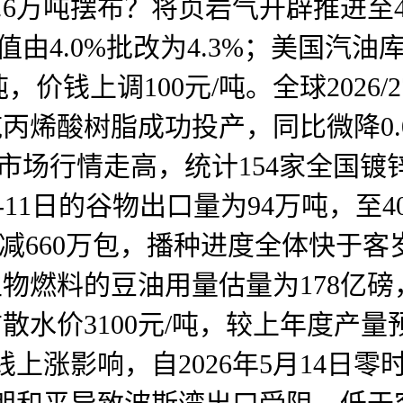
.6万吨摆布？将页岩气开辟推进至4
由4.0%批改为4.3%；美国汽油
吨，价钱上调100元/吨。全球202
吨丙烯酸树脂成功投产，同比微降0.0
市场行情走高，统计154家全国镀锌
11日的谷物出口量为94万吨，至40
产量削减660万包，播种进度全体快
物燃料的豆油用量估量为178亿磅，
前散水价3100元/吨，较上年度产量
价钱上涨影响，自2026年5月14