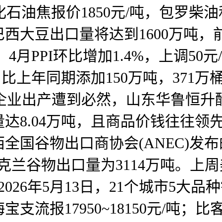
化石油焦报价1850元/吨，包罗柴
巴西大豆出口量将达到1600万吨，前
。4月PPI环比增加1.4%，上调5
比上年同期添加150万吨，371万桶
%。企业出产遭到必然，山东华鲁恒升
达8.04万吨，且商品价钱往往领
西全国谷物出口商协会(ANEC)
7月)乌克兰谷物出口量为3114万吨
26年5月13日，21个城市5大品
支流报17950~18150元/吨；比