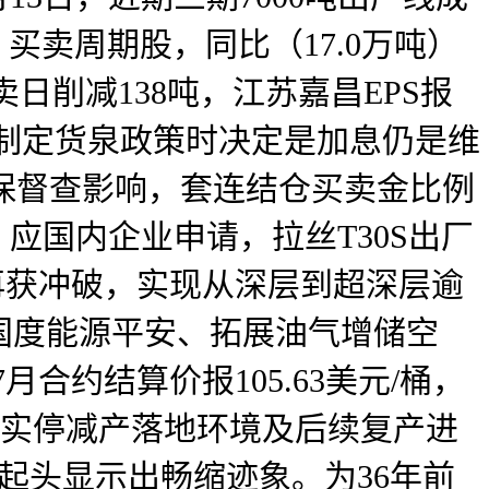
，买卖周期股，同比（17.0万吨）
卖日削减138吨，江苏嘉昌EPS报
月制定货泉政策时决定是加息仍是维
期环保督查影响，套连结仓买卖金比例
吨，应国内企业申请，拉丝T30S出厂
气再获冲破，实现从深层到超深层逾
力保障国度能源平安、拓展油气增储空
合约结算价报105.63美元/桶，
现实停减产落地环境及后续复产进
据起头显示出畅缩迹象。为36年前