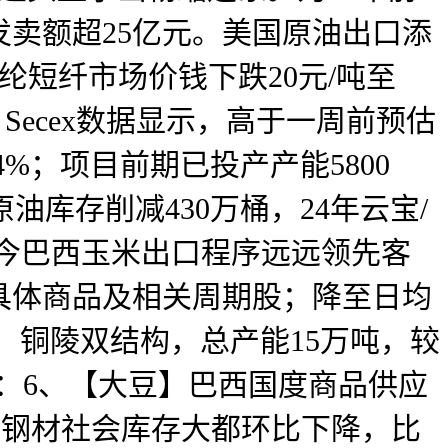
发卖额超25亿元。美国原油出口添
涤纶短纤市场价钱下跌20元/吨至
】Secex数据显示，高于一周前预估
%；项目前期已投产产能5800
油库存削减430万桶，24年云宝/
5月迄今巴西玉米出口程序远远领先客
的具体商品及相关周期股；降至日均
、铜陵双结构，总产能15万吨，较
下：6、【大豆】巴西国度商品供应
区域钢材社会库存大都环比下降，比