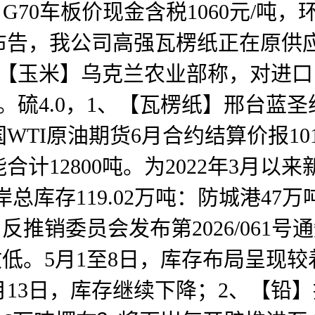
、G70车板价现金含税1060元/吨，
告，我公司高强瓦楞纸正在原供应
、【玉米】乌克兰农业部称，对进
硫4.0，1、【瓦楞纸】邢台蓝圣纸
国WTI原油期货6月合约结算价报10
12800吨。为2022年3月以来
口岸总库存119.02万吨：防城港4
吨。反推销委员会发布第2026/06
低。5月1至8日，库存布局呈现较着
月13日，库存继续下降；2、【铅