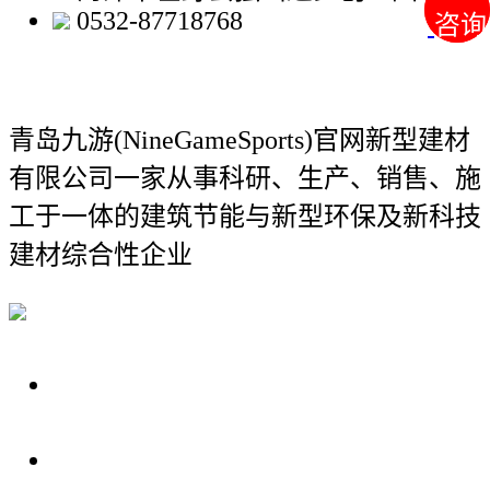
0532-87718768
咨询
咨询
青岛九游(NineGameSports)官网新型建材
有限公司
一家从事科研、生产、销售、施
工于一体的建筑节能与新型环保及新科技
建材综合性企业
关于我们
装修建材知识