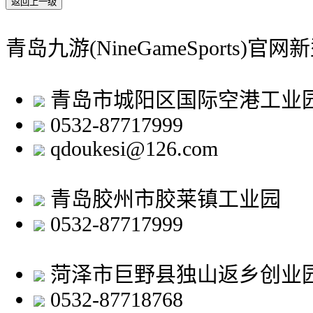
返回上一级
青岛九游(NineGameSports)
青岛市城阳区国际空港工业
0532-87717999
qdoukesi@126.com
青岛胶州市胶莱镇工业园
0532-87717999
菏泽市巨野县独山返乡创业
0532-87718768