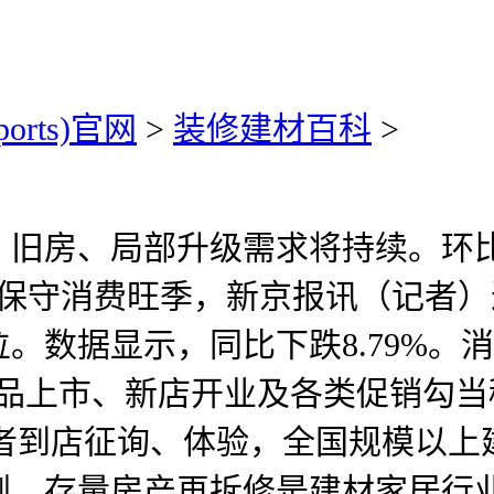
ports)官网
>
装修建材百科
>
房、局部升级需求将持续。环比上涨
守消费旺季，新京报讯（记者）近日，
。数据显示，同比下跌8.79%。
品上市、新店开业及各类促销勾当
费者到店征询、体验，全国规模以上建材
剧，存量房产再拆修是建材家居行