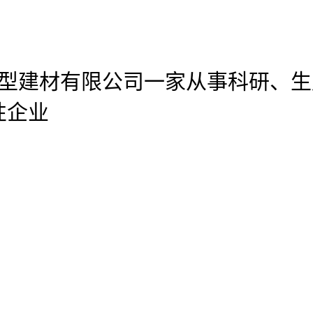
官网新型建材有限公司
一家从事科研、生
性企业