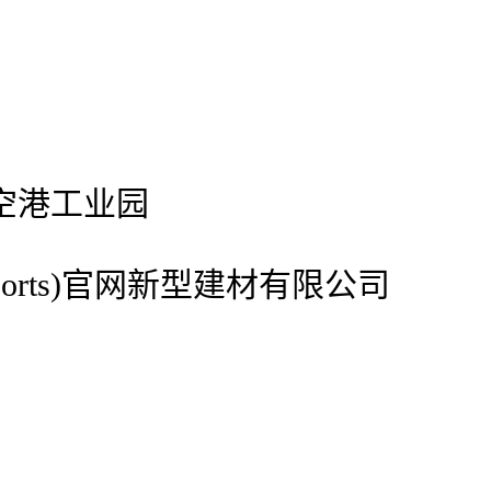
空港工业园
ports)官网新型建材有限公司