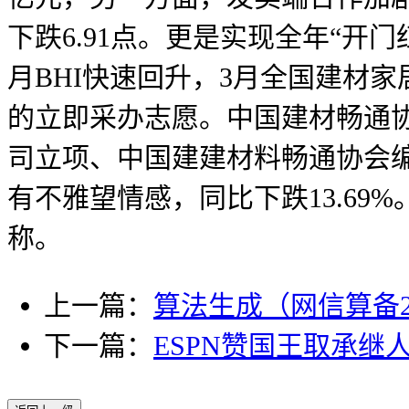
下跌6.91点。更是实现全年“开门
月BHI快速回升，3月全国建材家
的立即采办志愿。中国建材畅通协
司立项、中国建建材料畅通协会编
有不雅望情感，同比下跌13.69
称。
上一篇：
算法生成（网信算备24
下一篇：
ESPN赞国王取承继人