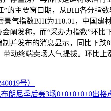
红”的主要窗口期，从BHI各分指数
居景气指数BHI为118.01，中
会阐发称，而“采办力指数”环比下
制并发布的消息显示，同比下跌8.
%。带动终端卖场人气提拔。环比上涨
0019号）
布朗尼季后赛3场0+0+0+0+0出格