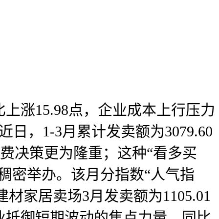
15.98点，企业成本上行压力
1-3月累计发卖额为3079.60
消费决策更为隆重；这种“看多买
稠密举办。该月分指数“人气指
家居卖场3月发卖额为1105.01
业抵御短期波动的焦点力量，同比