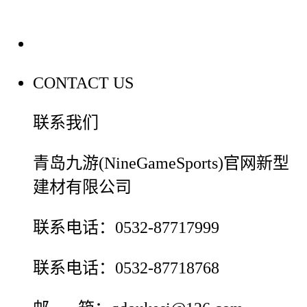
联系我们
CONTACT US
联系我们
青岛九游(NineGameSports)官网新型
建材有限公司
联系电话：0532-87717999
联系电话：0532-87718768