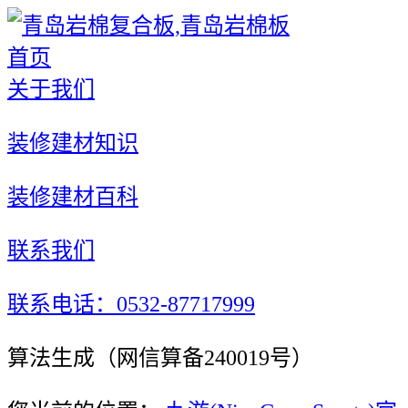
首页
关于我们
装修建材知识
装修建材百科
联系我们
联系电话：0532-87717999
算法生成（网信算备240019号）