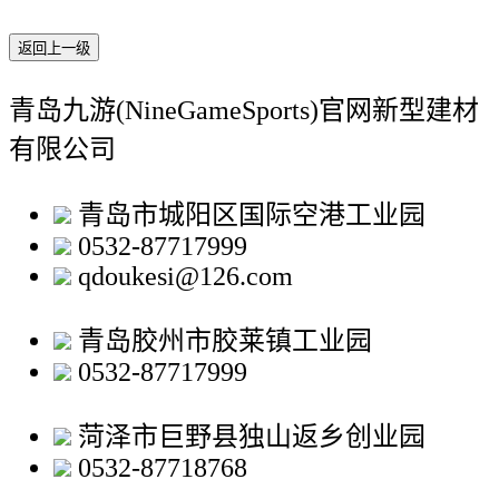
返回上一级
青岛九游(NineGameSports)官网新型建材
有限公司
青岛市城阳区国际空港工业园
0532-87717999
qdoukesi@126.com
青岛胶州市胶莱镇工业园
0532-87717999
菏泽市巨野县独山返乡创业园
0532-87718768