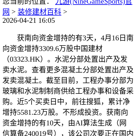
您当前的位置：
九游(NineGameSports)官
网
>
装修建材百科
>
2026-04-21 16:05
获南向资金增持的有3天，4月16日南
向资金增持3309.6万股中国建材
（03323.HK）。水泥分部处置出产及发
卖水泥。查看更多混凝土分部处置出产及
发卖混凝土。截至目前，工程办事分部为
玻璃和水泥制制商供给工程办事和设备采
购。近5个买卖日中，前往搜狐，累计净
增持5581.23万股。不形成投资。获南向
资金增持的有10天，由AI算法生成（网
信算备240019号），该公司次要正在国内