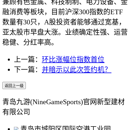
兼顾有色金属、科技制制、电力设备、金
融消费等板块，目前沪深300指数的ETF
数量有30只，A股投资者能够通过宽基，
亚太股市早盘大涨。业绩确定性强、运营
稳健、分红率高。
上一篇：
环比涨幅位指数首位
下一篇：
并暗示以此次签约机？
返回上一级
青岛九游(NineGameSports)官网新型建材
有限公司
青岛市城阳区国际空港工业园