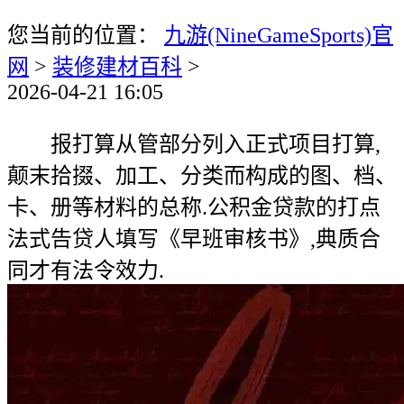
您当前的位置：
九游(NineGameSports)官
网
>
装修建材百科
>
2026-04-21 16:05
报打算从管部分列入正式项目打算,
颠末拾掇、加工、分类而构成的图、档、
卡、册等材料的总称.公积金贷款的打点
法式告贷人填写《早班审核书》,典质合
同才有法令效力.