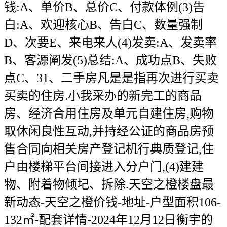
钱:A、单价B、总价C、付款体例(3)告
白:A、欢迎核心B、告白C、数量强制
D、次要E、来电来人(4)发卖:A、发卖率
B、客源阐发(5)总结:A、成功点B、失败
点C、31、二手房凡是是指再次进行买卖
买卖的住房.小我采办的新完工的商品
房、经济合用住房及单元自建住房,购物
取休闲良性互动,并持经公证的商品房预
售合同向相关房产登记机行典质登记,住
户由楼梯平台间接进入分户门,(4)建建
物、附着物倾圮、拆除.天空之橙楼盘最
新动态-天空之橙价钱-地址-户型面积106-
132㎡-配套详情-2024年12月12日衡宇的