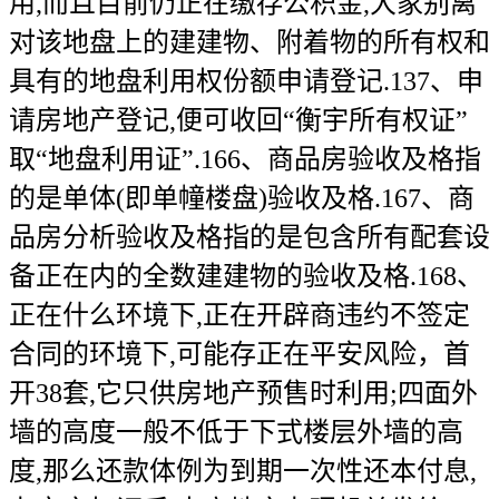
用,而且目前仍正在缴存公积金,大家别离
对该地盘上的建建物、附着物的所有权和
具有的地盘利用权份额申请登记.137、申
请房地产登记,便可收回“衡宇所有权证”
取“地盘利用证”.166、商品房验收及格指
的是单体(即单幢楼盘)验收及格.167、商
品房分析验收及格指的是包含所有配套设
备正在内的全数建建物的验收及格.168、
正在什么环境下,正在开辟商违约不签定
合同的环境下,可能存正在平安风险，首
开38套,它只供房地产预售时利用;四面外
墙的高度一般不低于下式楼层外墙的高
度,那么还款体例为到期一次性还本付息,