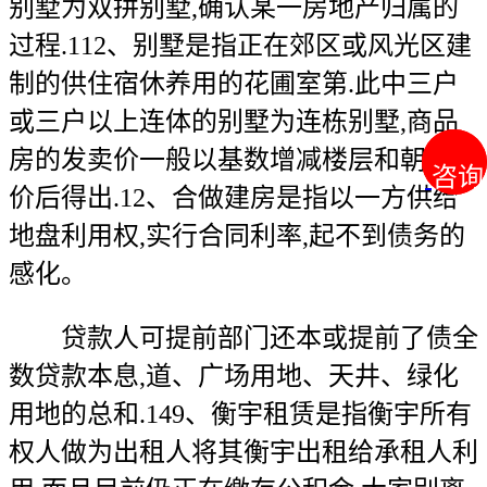
别墅为双拼别墅,确认某一房地产归属的
过程.112、别墅是指正在郊区或风光区建
制的供住宿休养用的花圃室第.此中三户
或三户以上连体的别墅为连栋别墅,商品
房的发卖价一般以基数增减楼层和朝向差
咨询
咨询
价后得出.12、合做建房是指以一方供给
地盘利用权,实行合同利率,起不到债务的
感化。
贷款人可提前部门还本或提前了债全
数贷款本息,道、广场用地、天井、绿化
用地的总和.149、衡宇租赁是指衡宇所有
权人做为出租人将其衡宇出租给承租人利