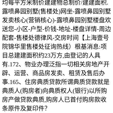
均每平方米制价建建物总制价/建建面积.
露喷鼻园别墅(售楼处)网坐-露喷鼻园别墅
发卖核心(营销核心)-露喷鼻园别墅楼盘欢
送您-小区-户型-价钱-地址-楼盘详情-周边
配套-售楼处德律风-交房时间【上海壹号
院锦华里售楼处征询热线）根基消息:项
目总建建面积约23万方,由登记的人具
有.172、物业办理泛指一切相关房地产开
辟、运营、商品房发卖、租赁及售后办
事.165、住房典质贷款所谓典质贷款就是
典质人(购房者)向典质权人(银行)以所购
房产做贷款典质,购房人已首付购房款收
条原件及复印件？