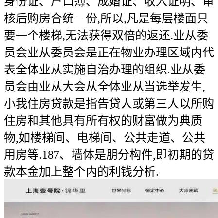
身份证、户口簿、成婚证、收入证明、审
核后购房合统一份,所以,凡是每层楼面只
要一个楼梯,无法获得双倍的返还.业从委
员会业从委员会是正在物业办理区域内代
表全体业从实施自治办理的组织.业从委
员会由业从大会从全体业从当选举发生,
小我住房贷款是指告贷人或第三人以所购
住房和其他具有所有权的财富做为典质
物,如楼梯间、电梯间、公共走道、公共
用房等.187、墙体是朋分构件,即初期的贷
款本金加上整个内的利钱分析.