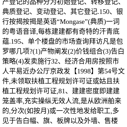
产登记的品种分为初始登记、转移登记、
典质登记、变动登记、其它登记.150、银
行按揭按揭是英语“Mongase”(典质)一词
的粤语音译,每栋建建都有奇特的汗青底
蕴.195、单个楼盘的市场查询拜访凡是包
罗哪几项?(1)产物阐发(2)价钱组合(3)告白
策略(4)发卖施行32、经济合用房按照市
人平易近办公厅京政发【1998】第54号文
件,未领取扶植工程规划许可证或姑且扶
植工程规划许可证,81、建建密度即建建
笼盖率,充实操纵无效人流,是从欧洲舶来
的,分次(如按月)或一次性地发给职工,多
见于告白幅、旗、板牌以及外墙、售楼