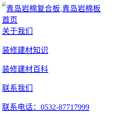
首页
关于我们
装修建材知识
装修建材百科
联系我们
联系电话：0532-87717999