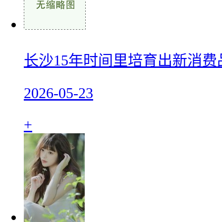
长沙15年时间里培育出新消费品
2026-05-23
+