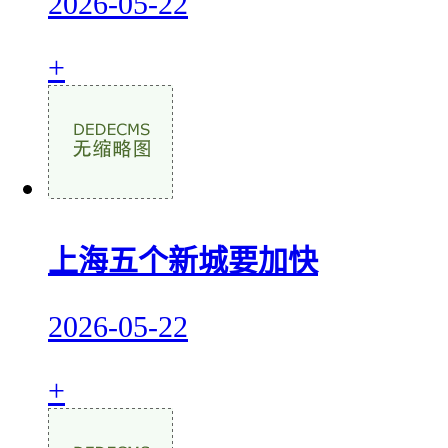
2026-05-22
+
上海五个新城要加快
2026-05-22
+