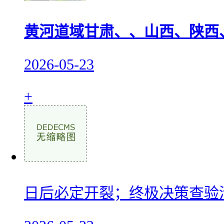
黄河道域甘肃、、山西、陕西
2026-05-23
+
日后必定开裂；终极决策查验