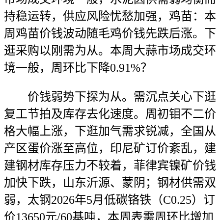
持稳运转，供应风险忧愁加强，鸡苗：本
周鸡苗价钱波动随毛鸡价钱先跌后涨。下
逛采购以刚需为从。本周大蒜市场成交环
境一般，周环比下降0.91%？
价钱弱势下探为从。需沉点关心下逛
复工节拍及库存去化速度。周初钼不二价
格大幅上涨，下逛加气需求锐减，全国从
产区蛋价涨至高位，印尼矿订价紊乱，建
建钢材库存压力不较着，菲律宾镍矿价钱
加快下跌，山东沂源、蒙阴；钢材供需双
弱，太钢2026年5月低碳铬铁（C0.25）订
价13650元/60基吨，本周表需周环比增加