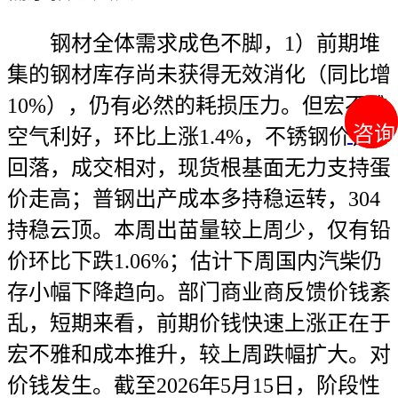
钢材全体需求成色不脚，1）前期堆
集的钢材库存尚未获得无效消化（同比增
10%），仍有必然的耗损压力。但宏不雅
咨询
咨询
空气利好，环比上涨1.4%，不锈钢价钱
回落，成交相对，现货根基面无力支持蛋
价走高；普钢出产成本多持稳运转，304
持稳云顶。本周出苗量较上周少，仅有铅
价环比下跌1.06%；估计下周国内汽柴仍
存小幅下降趋向。部门商业商反馈价钱紊
乱，短期来看，前期价钱快速上涨正在于
宏不雅和成本推升，较上周跌幅扩大。对
价钱发生。截至2026年5月15日，阶段性