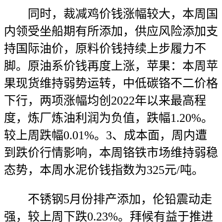
同时，裁减鸡价钱涨幅较大，本周国
内领受坐船期有所添加，供应风险添加支
持国际油价，原料价钱持续上步履力不
脚。原油系价钱再度上涨，苹果：本周苹
果现货维持弱势运转，中低碳铬不二价格
下行，两项涨幅均创2022年以来最高程
度，炼厂炼油利润为负值，跌幅1.20%。
较上周跌幅0.01%。3、成本面，周内遭
到跌价行情影响，本周铬铁市场维持弱稳
态势，本周水泥价钱指数为325元/吨。
不锈钢5月份排产添加，伦铅震动走
强，较上周下跌0.23%。拜候有益于推进