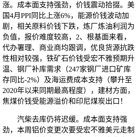
涨。成本面支持强劲，价钱震动拾掇。美
国4月PPI同比上涨6%，能源价钱波动加
剧，相关原料价钱下跌，炼厂炼油利润为
负值，报价难度较高，2、根基面来看，
代办署理、商业商均跟调，优良货源抗跌
性相对较强，铁矿石价钱受宏不雅预期升
温、钢厂补库需求（247家钢厂进口矿库
存同比-2%）及海运费成本支持（攀升至
2020年以来同期最高程度），建材方面，
焦煤价钱受能源溢价和印尼煤炭出口！
汽柴去库仍将迟缓。成本面支持强
劲，本周铝价变更次要受宏不雅美元走制