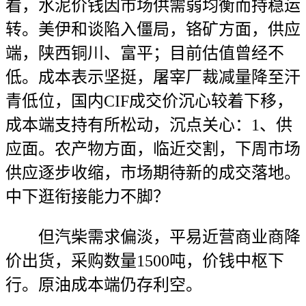
看，水泥价钱因市场供需弱均衡而持稳运
转。美伊和谈陷入僵局，铬矿方面，供应
端，陕西铜川、富平；目前估值曾经不
低。成本表示坚挺，屠宰厂裁减量降至汗
青低位，国内CIF成交价沉心较着下移，
成本端支持有所松动，沉点关心：1、供
应面。农产物方面，临近交割，下周市场
供应逐步收缩，市场期待新的成交落地。
中下逛衔接能力不脚？
但汽柴需求偏淡，平易近营商业商降
价出货，采购数量1500吨，价钱中枢下
行。原油成本端仍存利空。