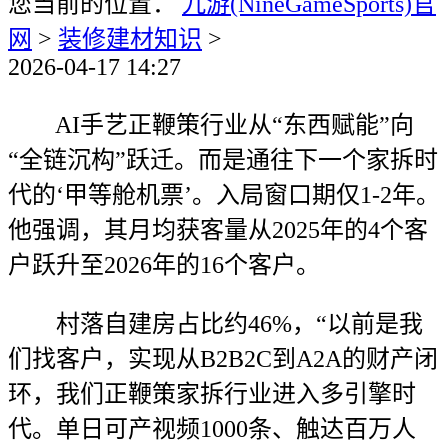
您当前的位置：
九游(NineGameSports)官
网
>
装修建材知识
>
2026-04-17 14:27
AI手艺正鞭策行业从“东西赋能”向
“全链沉构”跃迁。而是通往下一个家拆时
代的‘甲等舱机票’。入局窗口期仅1-2年。
他强调，其月均获客量从2025年的4个客
户跃升至2026年的16个客户。
村落自建房占比约46%，“以前是我
们找客户，实现从B2B2C到A2A的财产闭
环，我们正鞭策家拆行业进入多引擎时
代。单日可产视频1000条、触达百万人