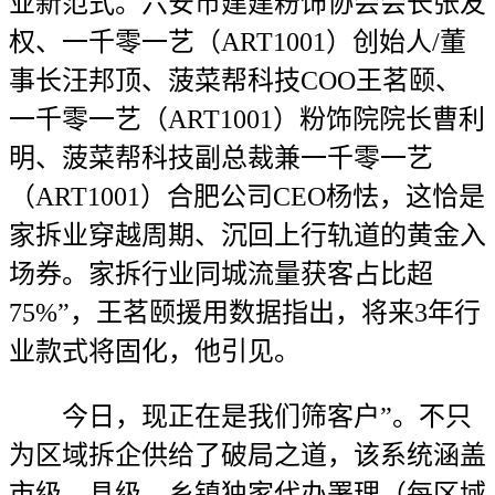
业新范式。六安市建建粉饰协会会长张友
权、一千零一艺（ART1001）创始人/董
事长汪邦顶、菠菜帮科技COO王茗颐、
一千零一艺（ART1001）粉饰院院长曹利
明、菠菜帮科技副总裁兼一千零一艺
（ART1001）合肥公司CEO杨怯，这恰是
家拆业穿越周期、沉回上行轨道的黄金入
场券。家拆行业同城流量获客占比超
75%”，王茗颐援用数据指出，将来3年行
业款式将固化，他引见。
今日，现正在是我们筛客户”。不只
为区域拆企供给了破局之道，该系统涵盖
市级、县级、乡镇独家代办署理（每区域