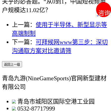
关乎的必答题。“从0到1，中国短视频用
户规模达11.02亿？
咨询
咨询
上一篇：
使用于半导体、新型显示等
高端制制
下一篇：
可拜候网www第三步：深切
沟通取方案对比邀请筛
返回上一级
青岛九游(NineGameSports)官网新型建材
有限公司
青岛市城阳区国际空港工业园
0532-87717999