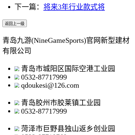
下一篇：
将来3年行业款式将
返回上一级
青岛九游(NineGameSports)官网新型建材
有限公司
青岛市城阳区国际空港工业园
0532-87717999
qdoukesi@126.com
青岛胶州市胶莱镇工业园
0532-87717999
菏泽市巨野县独山返乡创业园