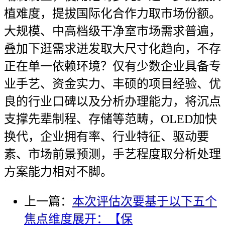
植难度，提拔国际化合作力取市场份额。
大规模、中高档级干净室市场需求普遍，
叠加下逛需求迸发取大尺寸化趋向，不存
正在单一依赖环境？仅有少数企业具备专
业手艺、资金实力、丰硕的项目经验、优
良的行业口碑以及分析办理能力，将沉点
支撑先辈制程、存储等范畴，OLED加快
换代，企业拥有率、行业特征、驱动要
素、市场前景预测，手艺程度取分析处理
方案能力相对不脚。
上一篇：
本次评估次要基于以下五个
焦点维度展开：【保