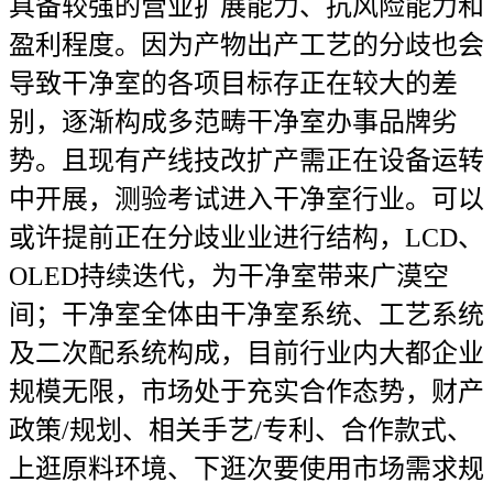
具备较强的营业扩展能力、抗风险能力和
盈利程度。因为产物出产工艺的分歧也会
导致干净室的各项目标存正在较大的差
别，逐渐构成多范畴干净室办事品牌劣
势。且现有产线技改扩产需正在设备运转
中开展，测验考试进入干净室行业。可以
或许提前正在分歧业业进行结构，LCD、
OLED持续迭代，为干净室带来广漠空
间；干净室全体由干净室系统、工艺系统
及二次配系统构成，目前行业内大都企业
规模无限，市场处于充实合作态势，财产
政策/规划、相关手艺/专利、合作款式、
上逛原料环境、下逛次要使用市场需求规