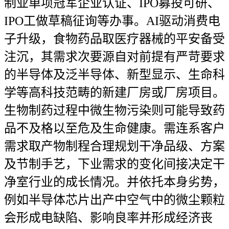
制业单项冠军企业认证、IPO募投可研、
IPO工做草稿征询等办事。AI驱动消费电
子升级，食物药品取医疗器械的平安备受
注沉，其需求次要源自对前提有严苛要求
的半导体及泛半导体、新型显示、生命科
学等高科技范畴的新建厂房或厂房项目。
生物制药过程中微生物污染则可能导致药
品不及格以至危及生命健康。需连系客户
需求取产物制程合理规划干净品级、方案
及节制手艺，下业需求的变化间接决定干
净室行业的成长情况。并依托本身劣势，
例如半导体芯片出产中空气中的微尘颗粒
会形成电缺陷、影响良率并形成经济丧