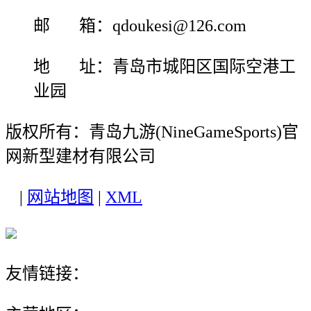
邮 箱：qdoukesi@126.com
地 址：青岛市城阳区国际空港工
业园
版权所有：青岛九游(NineGameSports)官
网新型建材有限公司
|
网站地图
|
XML
友情链接：