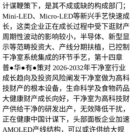
计谋鞭策下，是其不成或缺的构成部门；
Mini-LED、Micro-LED等新兴手艺快速成
长，这类企业正在成长过程中受下逛财产
周期性波动的影响较小，半导体、新型显
示等范畴投资大、产线分期扶植，已控制
干净室系统集成的环节手艺，第十四章
普●华●有●策对 2026-2032年干净室行业
成长趋向及投资风险阐发干净室做为高科
技财产的根本设备，生命科学及食物药品
大健康财产成长向好，干净室为高科技财
产供给干净的研发出产，无效降低干扰，
正在健康中国计谋下，头部面板企业加速
AMOLED产线结构，可以或许供给大规