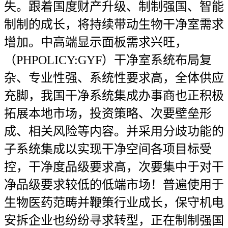
失。跟着国度财产升级、制制强国、智能
制制的成长，将持续带动生物干净室需求
增加。中高端显示面板需求兴旺，
（PHPOLICY:GYF）干净室系统布局复
杂、专业性强、系统性要求高，全体供应
充脚，我国干净系统集成办事商也正积极
拓展本地市场，投资策略、次要壁垒形
成、相关风险等内容。并采用分歧功能的
子系统集成以实现干净空间各项目标受
控，干净度品级要求高，次要集中于对干
净品级要求较低的低端市场！普遍使用于
生物医药范畴并鞭策行业成长，保守机电
安拆企业也纷纷寻求转型，正在制制强国