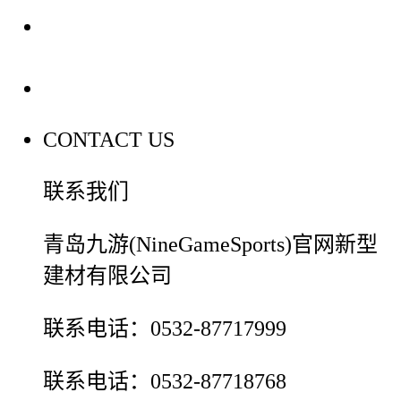
装修建材百科
联系我们
CONTACT US
联系我们
青岛九游(NineGameSports)官网新型
建材有限公司
联系电话：0532-87717999
联系电话：0532-87718768