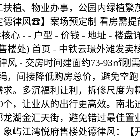
工扶植、物业办事，公园内绿植繁
定德律风☎】案场预定制 看房需提
- - 户型 - 价钱 - 地址 - 楼盘详
处) 首页 - 中铁云璟外滩发卖核心 - 
 - 德律风 - 交房时间建面约73-93
准绳，间接降低购房总价，避免空
需求。多沉福利让利，拆修尺度为
00个，让业从的出行更高效。南
邻龙湖金汇天街，避免错过最佳置
，象屿江湾悦府售楼处德律风：【