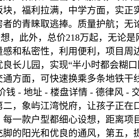
板块，福利拉满，中学方面，实正
房者的青睐取逃捧。质量护航；无
想，此外，总价218万起，无论
量感和私密性，利用便利，项目周
良长儿园，实现“半小时都会糊口
方面，可快速换乘多条地铁干线，象
钱 - 地址 - 楼盘详情 - 德律风 - 
第二，象屿江湾悦府，让孩子正在
，每一款户型都细心设想，距离项
充脚的阳光和优良的通风，第五，