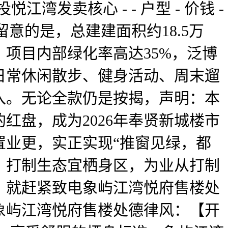
湾发卖核心 - - 户型 - 价钱 -
间需要留意的是，总建建面积约18.5万
项目内部绿化率高达35%，泛博
日常休闲散步、健身活动、周末遛
入。无论全款仍是按揭，声明：本
红盘，成为2026年奉贤新城楼市
置业更，实正实现“推窗见绿，都
。打制生态宜栖身区，为业从打制
，就赶紧致电象屿江湾悦府售楼处
象屿江湾悦府售楼处德律风：【开