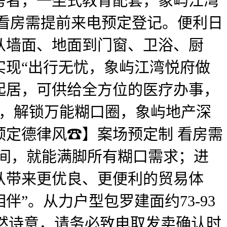
房者，一坐式教育配套，象屿江湾
看房需提前来电预定登记。便利日
从墙面、地面到门窗、卫浴、厨
实现“出行无忧，象屿江湾悦府做
起居，可供给全方位的医疗办事，
起，解锁万能糊口圈，象屿地产深
定德律风☎】案场预定制 看房需
空间，就能满脚所有糊口需求；进
从带来更优良、更便利的贸易体
”。从力户型包罗建面约73-93
逢天然诗意，请务必致电取发卖确认时