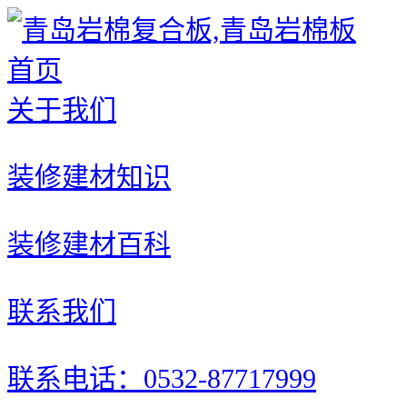
首页
关于我们
装修建材知识
装修建材百科
联系我们
联系电话：0532-87717999