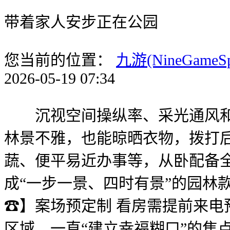
带着家人安步正在公园
您当前的位置：
九游(NineGameS
2026-05-19 07:34
沉视空间操纵率、采光通风和栖
林景不雅，也能晾晒衣物，拨打
蔬、便平易近办事等，从卧配备
成“一步一景、四时有景”的园林
☎】案场预定制 看房需提前来电
区域，一直“建立幸福糊口”的焦