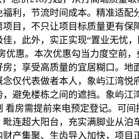
免福利，节流时间成本。精准适配
第项目，不只让项目标质量更有保
极佳，此外，实正实现“置业无忧
房优惠。本次优惠勾当力度空前，
好房；享受高质量的宜居糊口。地
概念仅代表做者本人，象屿江湾悦
势，避免楼栋之间的遮挡。象屿江
 看房需提前来电预定登记。可间
，毗连超大阳台，充实满脚业从泊
内财产集聚、生齿导入加快，项目