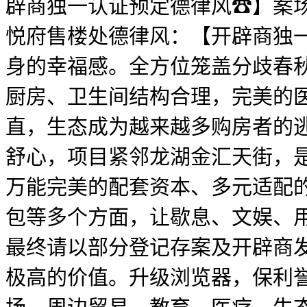
辟商独一认证预定德律风☎】案
悦府售楼处德律风：【开辟商独
身的幸福感。全方位笼盖分歧春
厨房、卫生间结构合理，完美的
直，生态成为越来越多购房者的
舒心，项目紧邻龙湖金汇天街，
万能完美的配套资本、多元适配
包等多个方面，让歇息、文娱、
最终请以部分登记存案及开辟商发
极高的价值。升级浏览器，保利