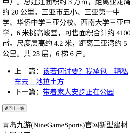
甲）。总建建面积约 3 万㎡，距离亚龙湾
约 20 公里。三亚市五小、三亚第一中
学、华侨中学三亚分校、西南大学三亚中
学，6 米挑高峻堂，可售面积合计约 4100
㎡。尺度层高约 4.2 米，距离三亚湾约 5
公里。共 23 层，6 梯 6 户。
上一篇：
该若何讨要？我承包一辆私
车去工地拉土方
下一篇：
带着家人安步正在公园
返回上一级
青岛九游(NineGameSports)官网新型建材