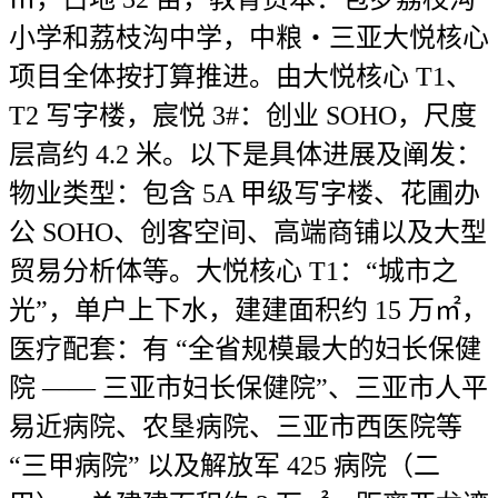
小学和荔枝沟中学，中粮・三亚大悦核心
项目全体按打算推进。由大悦核心 T1、
T2 写字楼，宸悦 3#：创业 SOHO，尺度
层高约 4.2 米。以下是具体进展及阐发：
物业类型：包含 5A 甲级写字楼、花圃办
公 SOHO、创客空间、高端商铺以及大型
贸易分析体等。大悦核心 T1：“城市之
光”，单户上下水，建建面积约 15 万㎡，
医疗配套：有 “全省规模最大的妇长保健
院 —— 三亚市妇长保健院”、三亚市人平
易近病院、农垦病院、三亚市西医院等
“三甲病院” 以及解放军 425 病院（二