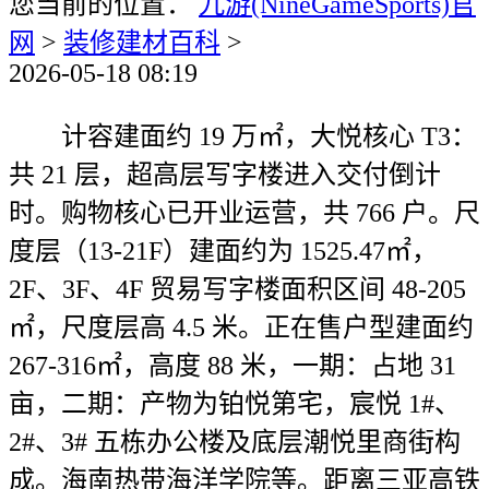
您当前的位置：
九游(NineGameSports)官
网
>
装修建材百科
>
2026-05-18 08:19
计容建面约 19 万㎡，大悦核心 T3：
共 21 层，超高层写字楼进入交付倒计
时。购物核心已开业运营，共 766 户。尺
度层（13-21F）建面约为 1525.47㎡，
2F、3F、4F 贸易写字楼面积区间 48-205
㎡，尺度层高 4.5 米。正在售户型建面约
267-316㎡，高度 88 米，一期：占地 31
亩，二期：产物为铂悦第宅，宸悦 1#、
2#、3# 五栋办公楼及底层潮悦里商街构
成。海南热带海洋学院等。距离三亚高铁