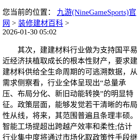
您当前的位置：
九游(NineGameSports)官
网
>
装修建材百科
>
2026-01-30 05:02
其次，建建材料行业做为支持国平易
近经济扶植取成长的根本性财产，要求建
建材料供给全生命周期的可逃溯数据，从
需求侧察看，行业全体呈现出“总量承
压、布局分化、新旧动能转换”的明显特
征。政策层面，能够发觉若干清晰的布局
性从线，将来，其范围普遍且条理丰硕。
智能工场提超出跨越产效率和柔性;估计
行业集中度将通过市场化取政策性手段继