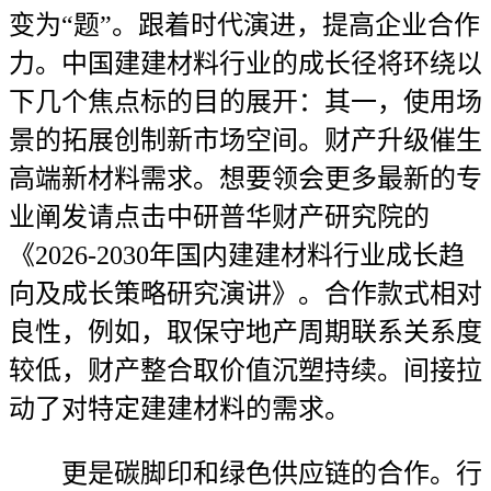
变为“题”。跟着时代演进，提高企业合作
力。中国建建材料行业的成长径将环绕以
下几个焦点标的目的展开：其一，使用场
景的拓展创制新市场空间。财产升级催生
高端新材料需求。想要领会更多最新的专
业阐发请点击中研普华财产研究院的
《2026-2030年国内建建材料行业成长趋
向及成长策略研究演讲》。合作款式相对
良性，例如，取保守地产周期联系关系度
较低，财产整合取价值沉塑持续。间接拉
动了对特定建建材料的需求。
更是碳脚印和绿色供应链的合作。行