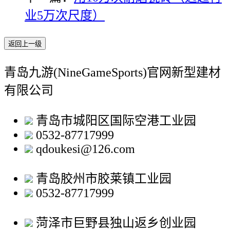
业5万次尺度）
返回上一级
青岛九游(NineGameSports)官网新型建材
有限公司
青岛市城阳区国际空港工业园
0532-87717999
qdoukesi@126.com
青岛胶州市胶莱镇工业园
0532-87717999
菏泽市巨野县独山返乡创业园