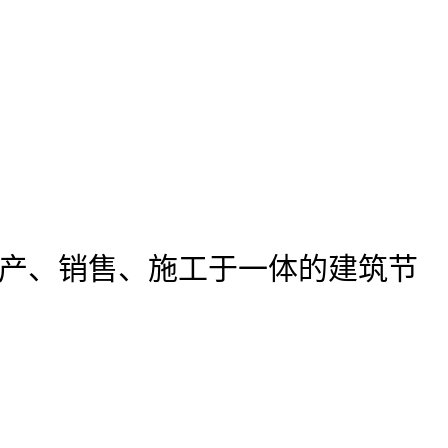
产、销售、施工于一体的建筑节