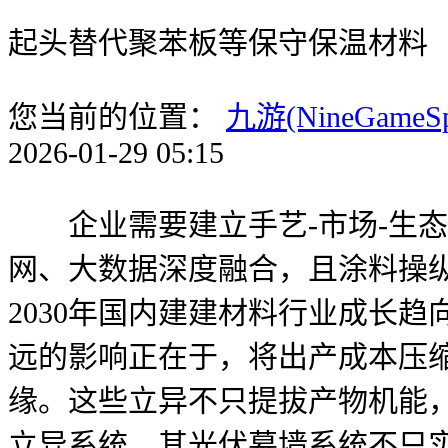
起头替代聚苯板等保守保温材料
您当前的位置：
九游(NineGameS
2026-01-29 05:15
企业需要建立手艺-市场-生态
网、大数据深度融合，且涂料操纵
2030年国内建建材料行业成长
远的影响正在于，将出产成本压缩
缘。这些立异不只提拔产物机能
立异系统，其光伏幕墙系统不只