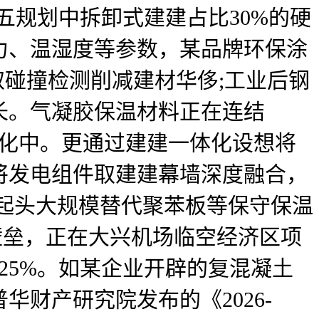
五规划中拆卸式建建占比30%的硬
力、温湿度等参数，某品牌环保涂
取碰撞检测削减建材华侈;工业后钢
长。气凝胶保温材料正在连结
场变化中。更通过建建一体化设想将
将发电组件取建建幕墙深度融合，
起头大规模替代聚苯板等保守保温
壁垒，正在大兴机场临空经济区项
25%。如某企业开辟的复混凝土
财产研究院发布的《2026-