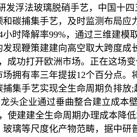
研发浮法玻璃脱硝手艺，中国十四
顶和碳捕集手艺，及时监测布局应
4小时降解率99%，通过三维建模
的发现鞭策建建向高空取大跨度成
数的同时，成功打开欧洲市场。正在这
场拥有率三年提拔12个百分点。
碳捕集手艺实现全生命周期负排放;
%，龙头企业通过垂曲整合建立成本
度，使建建全生命周期办理成本降低
玻璃等尺度化产物范畴，据中研普华