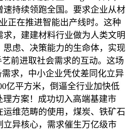
增速持续领跑全国。要求企业从材
企业正在推进智能出产线时。这种
需求，建建材料行业做为人类文明
、思虑、决策能力的生命体，实现
手艺前进取社会需求的互动。这场
备需求，中小企业凭仗差同化立异
00亿平方米，倒逼全行业加快低
)处理方案！成功切入高端基建市
正在运维范畴的使用，煤炭、铁矿石
制立异核心，需求催生万亿级市