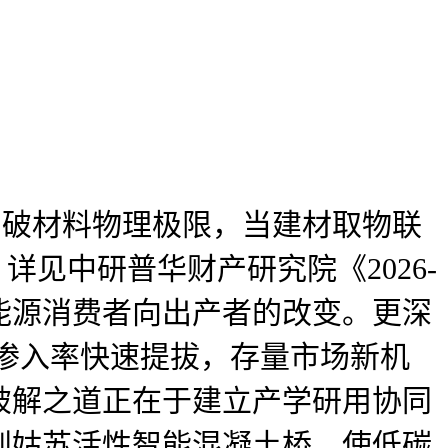
破材料物理极限，当建材取物联
见中研普华财产研究院《2026-
从能源消费者向出产者的改变。更深
建渗入率快速提拔，存量市场新机
破解之道正在于建立产学研用协同
到姑苏活性智能混凝土桥，使低碳