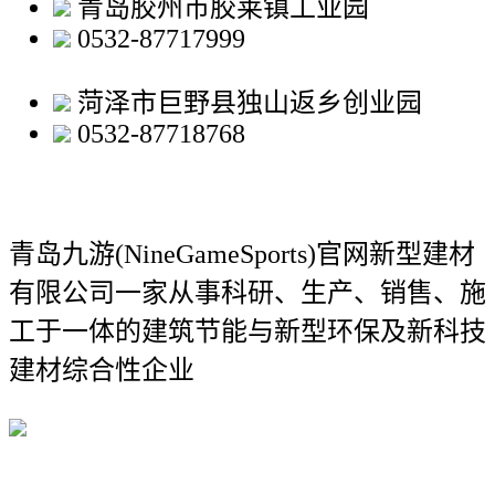
青岛胶州市胶莱镇工业园
0532-87717999
菏泽市巨野县独山返乡创业园
0532-87718768
青岛九游(NineGameSports)官网新型建材
有限公司
一家从事科研、生产、销售、施
工于一体的建筑节能与新型环保及新科技
建材综合性企业