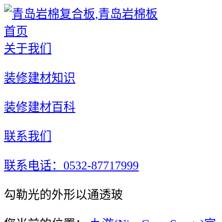
首页
关于我们
装修建材知识
装修建材百科
联系我们
联系电话：0532-87717999
勾勒光的外形以通透玻