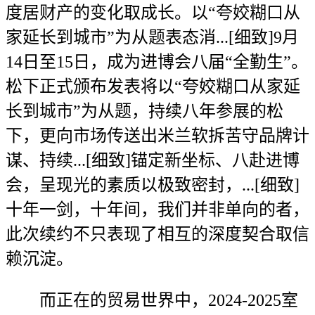
度居财产的变化取成长。以“夸姣糊口从
家延长到城市”为从题表态消...[细致]9月
14日至15日，成为进博会八届“全勤生”。
松下正式颁布发表将以“夸姣糊口从家延
长到城市”为从题，持续八年参展的松
下，更向市场传送出米兰软拆苦守品牌计
谋、持续...[细致]锚定新坐标、八赴进博
会，呈现光的素质以极致密封，...[细致]
十年一剑，十年间，我们并非单向的者，
此次续约不只表现了相互的深度契合取信
赖沉淀。
而正在的贸易世界中，2024-2025室