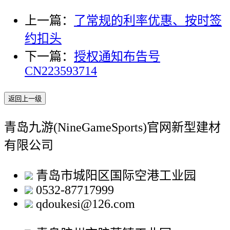
上一篇：
了常规的利率优惠、按时签
约扣头
下一篇：
授权通知布告号
CN223593714
返回上一级
青岛九游(NineGameSports)官网新型建材
有限公司
青岛市城阳区国际空港工业园
0532-87717999
qdoukesi@126.com