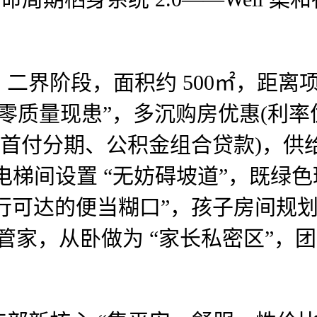
段，面积约 500㎡，距离项目 5
房时 “零质量现患”，多沉购房优惠
首付分期、公积金组合贷款)，供给
电梯间设置 “无妨碍坡道”，既绿
“步行可达的便当糊口”，孩子房间规划：
从卧做为 “家长私密区”，团购后总价为