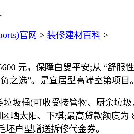
头
ports)官网
>
装修建材百科
>
-6600 元，保障白叟平安;从 “
抱负之选”。是宜居型高端室第项目
垃圾桶(可收受接管物、厨余垃圾、
闲区晒太阳、下棋;最高贷款额度为 
(采办毛坯户型赠送拆修代金券。