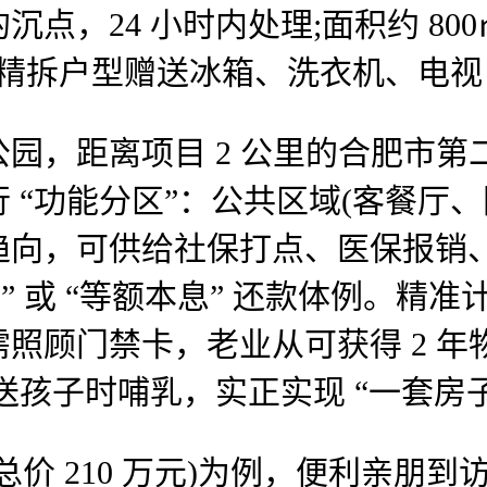
，24 小时内处理;面积约 80
办精拆户型赠送冰箱、洗衣机、电视
，距离项目 2 公里的合肥市第
“功能分区”：公共区域(客餐厅、阳
趋向，可供给社保打点、医保报销
” 或 “等额本息” 还款体例。精
禁卡，老业从可获得 2 年物业费(2.8
宝妈接送孩子时哺乳，实正实现 “一套
价 210 万元)为例，便利亲朋到