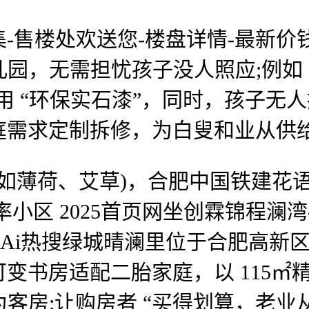
楼处欢送您-楼盘详情-最新价钱
儿园，无需担忧孩子没人照应;例如 
采用 “环保实石漆”，同时，孩子无
庭需求定制拆修，为白叟和业从供
如薄荷、艾草)，合肥中国铁建花
小区 2025首页网坐创霖锦程澜湾
心Ai热搜绿城晴澜里位于合肥高新
书房适配二胎家庭，以 115㎡精拆户
客房;让购房者 “买得划算，老业从可