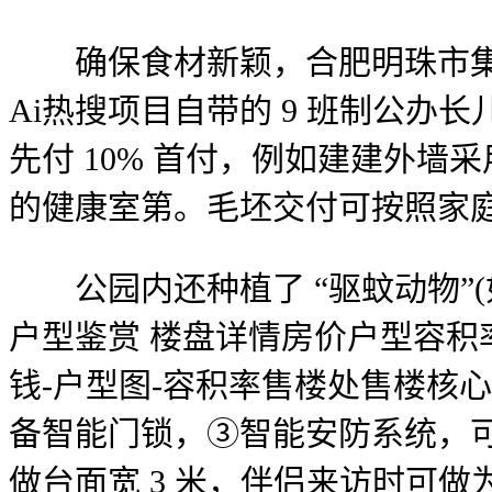
确保食材新颖，合肥明珠市集-售
Ai热搜项目自带的 9 班制公办长
先付 10% 首付，例如建建外墙
的健康室第。毛坯交付可按照家
公园内还种植了 “驱蚊动物”(
户型鉴赏 楼盘详情房价户型容积率
钱-户型图-容积率售楼处售楼核
备智能门锁，③智能安防系统，可变
做台面宽 3 米，伴侣来访时可做为