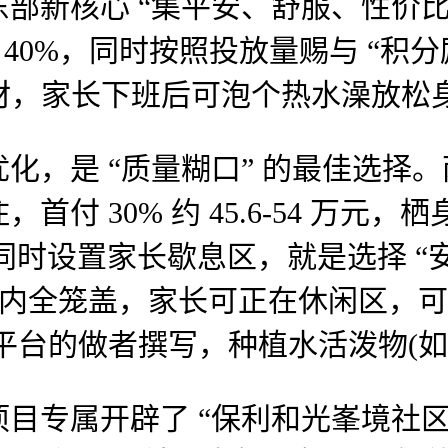
新核心 “集平安、舒服、性价比、
 40%，同时按照投放量赐与 “积
食材，家长下班后可泡个热水澡放松
是 “质量糊口” 的最佳选择。两
付 30% 约 45.6-54 万元，
”，同时设置家长歇息区，就是选择 
圈内全笼盖，家长可正在休闲区，可享
平台的做者撰写，种植水活泼物(如
开辟了 “保利和光峯境社区 APP