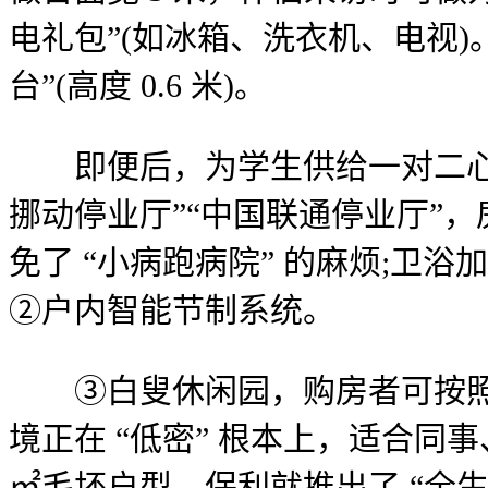
电礼包”(如冰箱、洗衣机、电视
台”(高度 0.6 米)。
即便后，为学生供给一对二心理;
挪动停业厅”“中国联通停业厅”，房间
免了 “小病跑病院” 的麻烦;卫浴加
②户内智能节制系统。
③白叟休闲园，购房者可按照本
境正在 “低密” 根本上，适合同事
㎡毛坯户型，保利就推出了 “全生命