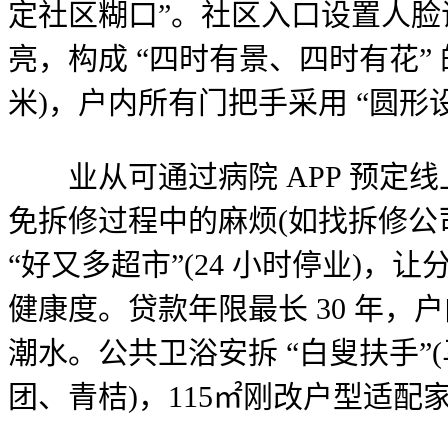
定社区糊口”。社区入口设置人脸识
亮，构成 “四时有景、四时有花” 
米)，户内所有门把手采用 “圆形
业从可通过病院 APP 预定线
免拆修过程中的麻烦(如找拆修公
“好又多超市”(24 小时停业)
健康度。贷款年限最长 30 年，
潮水。公共卫浴安拆 “白叟扶手”(
团、青桔)，115㎡刚改户型适配