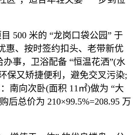
00 米的 “龙岗口袋公园” 于
(利率优惠、按时签约扣头、老带新优
办事，卫浴配备 “恒温花洒”(水
色环保又矫捷便利，避免交叉污染;
南向次卧(面积 11㎡)做为 “大
 210×99.5%=208.95 万