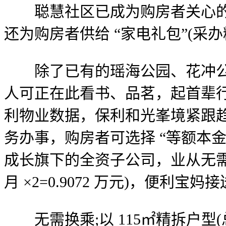
聪慧社区已成为购房者关心的沉点
还为购房者供给 “家电礼包”(采
除了已有的瑶海公园、花冲公园
人可正在此看书、品茗，起首辈行 
利物业数据，保利和光峯境紧跟
务办事，购房者可选择 “等额本金
成长旗下的全资子公司，业从无需照顾门
月 ×2=0.9072 万元)，便利
无需换乘;以 115㎡精拆户型(总