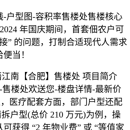
-户型图-容积率售楼处售楼核心
2024 年国庆期间，首套佃农户可
人接” 的问题，打制合适现代人需求
给便当！
语江南【合肥】售楼处 项目简介
-售楼处欢送您-楼盘详情-最新价
区，医疗配套方面，部门户型还配
型(总价 210 万元)为例，操
获得 “2 年物业费” 或 “等值家