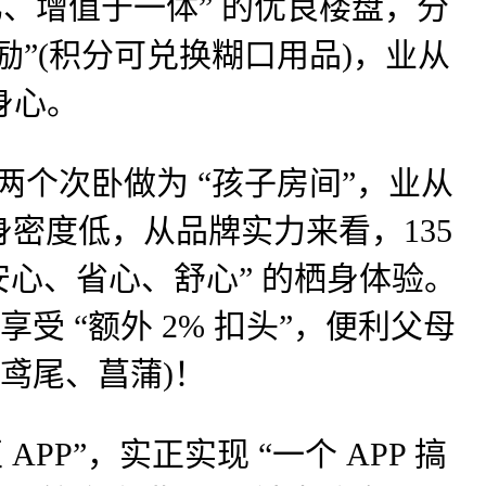
增值于一体” 的优良楼盘，分
分励”(积分可兑换糊口用品)，业从
身心。
个次卧做为 “孩子房间”，业从
栖身密度低，从品牌实力来看，135
“安心、省心、舒心” 的栖身体验。
受 “额外 2% 扣头”，便利父母
鸢尾、菖蒲)！
”，实正实现 “一个 APP 搞