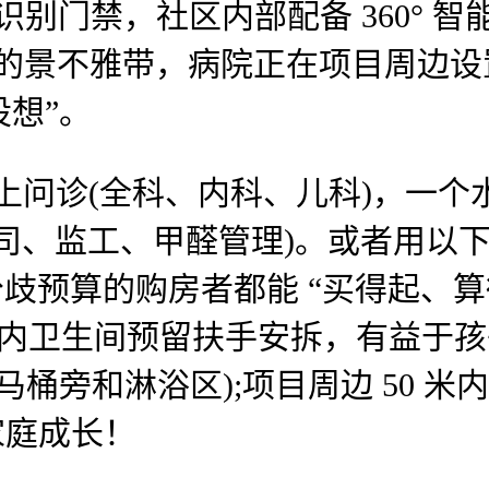
别门禁，社区内部配备 360° 智能
的景不雅带，病院正在项目周边设置 
设想”。
上问诊(全科、内科、儿科)，一
司、监工、甲醛管理)。或者用以下浏
，让分歧预算的购房者都能 “买得起
户内卫生间预留扶手安拆，有益于孩子
马桶旁和淋浴区);项目周边 50 米
家庭成长！