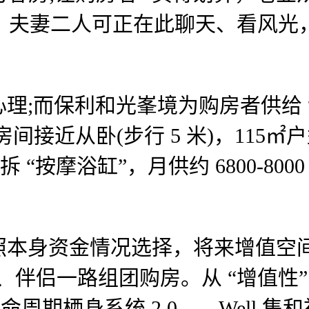
)。夫妻二人可正在此聊天、看风光
而保利和光峯境为购房者供给 “
接近从卧(步行 5 米)，115㎡户
拆 “按摩浴缸”，月供约 6800-8
身资金情况选择，将来增值空间
、伴侣一路组团购房。从 “增值性”
周期栖身系统 2.0——Well 集