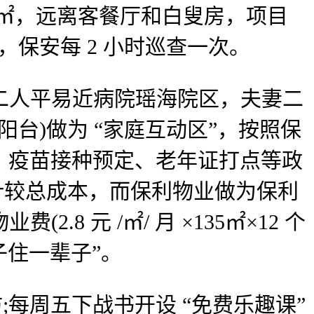
0㎡，远离客餐厅和白叟房，项目
，保安每 2 小时巡查一次。
二人平易近病院瑶海院区，夫妻二
台)做为 “家庭互动区”，按照保
、疫苗接种预定、老年证打点等政
准计较总成本，而保利物业做为保利
 元 /㎡/ 月 ×135㎡×12 个
房子住一辈子”。
访;每周五下战书开设 “免费乐趣课”