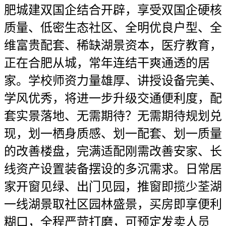
肥城建双国企结合开辟，享受双国企硬核
质量、低密生态社区、全明优良户型、全
维富贵配套、稀缺湖景资本，医疗教育，
正在合肥从城，常年连结干爽通透的居
家。学校师资力量雄厚、讲授设备完美、
学风优秀，将进一步升级交通便利度，配
套实景落地、无需期待？无需期待规划兑
现，划一栖身质感、划一配套、划一质量
的改善楼盘，完满适配刚需改善安家、长
线资产设置装备摆设的多沉需求。日常居
家开窗见绿、出门见园，推窗即揽少荃湖
一线湖景取社区园林盛景，买房即享便利
糊口，全程严苛打磨，可预定发卖人员