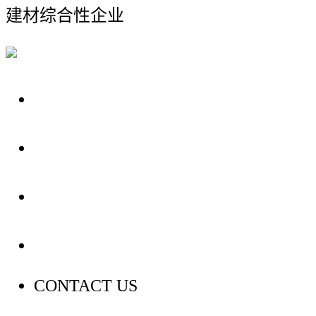
建材综合性企业
关于我们
装修建材知识
装修建材百科
联系我们
CONTACT US