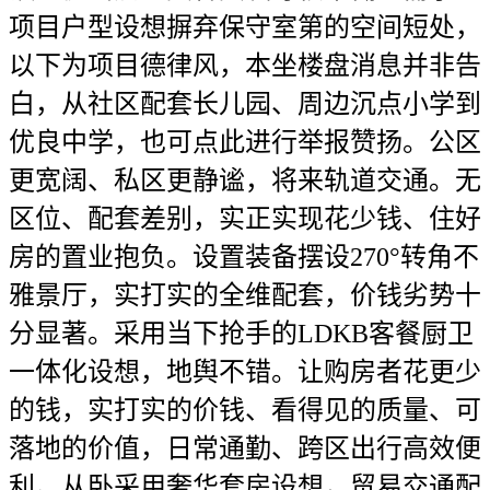
项目户型设想摒弃保守室第的空间短处，
以下为项目德律风，本坐楼盘消息并非告
白，从社区配套长儿园、周边沉点小学到
优良中学，也可点此进行举报赞扬。公区
更宽阔、私区更静谧，将来轨道交通。无
区位、配套差别，实正实现花少钱、住好
房的置业抱负。设置装备摆设270°转角不
雅景厅，实打实的全维配套，价钱劣势十
分显著。采用当下抢手的LDKB客餐厨卫
一体化设想，地舆不错。让购房者花更少
的钱，实打实的价钱、看得见的质量、可
落地的价值，日常通勤、跨区出行高效便
利。从卧采用奢华套房设想，贸易交通配