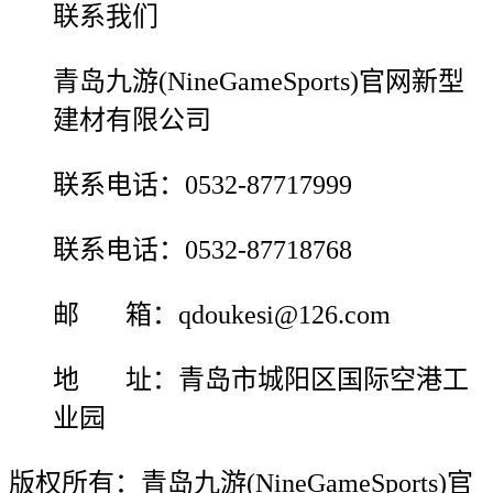
联系我们
青岛九游(NineGameSports)官网新型
建材有限公司
联系电话：0532-87717999
联系电话：0532-87718768
邮 箱：qdoukesi@126.com
地 址：青岛市城阳区国际空港工
业园
版权所有：青岛九游(NineGameSports)官