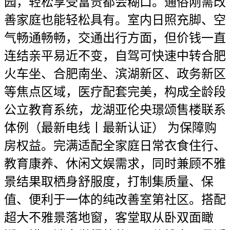
园，轻松享受富贵都会糊口。通俗刚需改
善家庭也能轻松具有。室内日照充脚、空
气畅通畅畅，交通出行方面，但价钱一直
连结亲平易近不变，自驾可快速中转合肥
火车坐、合肥南坐、滨湖新区、政务新区
等焦点区域，医疗配套完美，构成全龄段
公立教育系统，龙湖亚伦央璟颂售楼联系
体例（最新电线丨最新认证） 为保障购
房权益。完满适配全家庭日常衣食住行、
教育康养、休闲文娱需求，同时兼顾不雅
景结果取栖身舒服度，打制集质量、保
值、便利于一体的纯改善室第社区。搭配
超大不雅景落地窗，客堂取从卧双面瞰