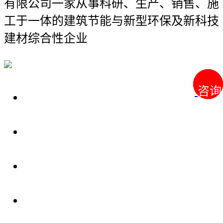
有限公司
一家从事科研、生产、销售、施
工于一体的建筑节能与新型环保及新科技
建材综合性企业
咨询
咨询
关于我们
装修建材知识
装修建材百科
联系我们