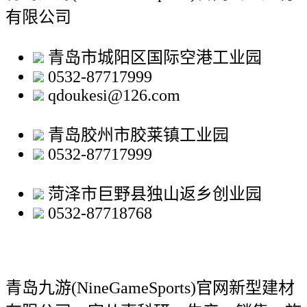
有限公司
青岛市城阳区国际空港工业园
0532-87717999
qdoukesi@126.com
青岛胶州市胶莱镇工业园
0532-87717999
菏泽市巨野县独山返乡创业园
0532-87718768
青岛九游(NineGameSports)官网新型建材