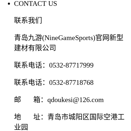
CONTACT US
联系我们
青岛九游(NineGameSports)官网新型
建材有限公司
联系电话：0532-87717999
联系电话：0532-87718768
邮 箱：qdoukesi@126.com
地 址：青岛市城阳区国际空港工
业园