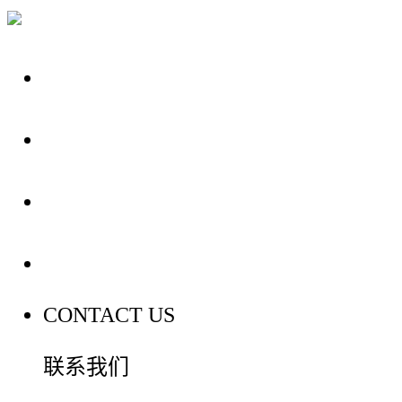
关于我们
装修建材知识
装修建材百科
联系我们
CONTACT US
联系我们