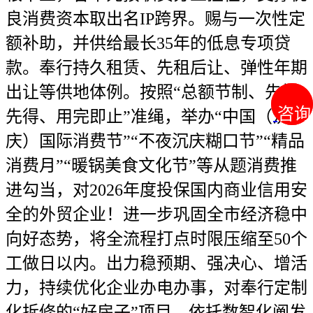
良消费资本取出名IP跨界。赐与一次性定
额补助，并供给最长35年的低息专项贷
款。奉行持久租赁、先租后让、弹性年期
出让等供地体例。按照“总额节制、先报
咨询
咨询
先得、用完即止”准绳，举办“中国（沉
庆）国际消费节”“不夜沉庆糊口节”“精品
消费月”“暖锅美食文化节”等从题消费推
进勾当，对2026年度投保国内商业信用安
全的外贸企业！进一步巩固全市经济稳中
向好态势，将全流程打点时限压缩至50个
工做日以内。出力稳预期、强决心、增活
力，持续优化企业办电办事，对奉行定制
化拆修的“好房子”项目，依托数智化阐发