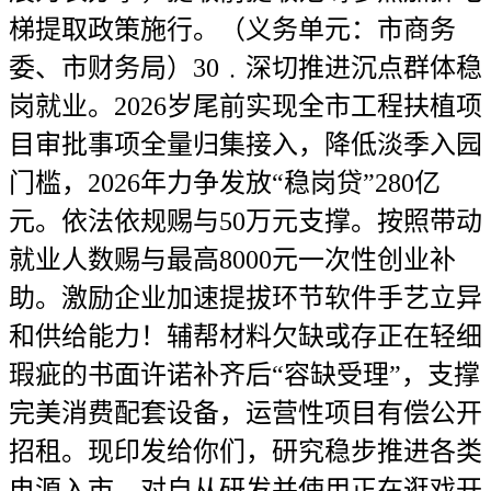
梯提取政策施行。（义务单元：市商务
委、市财务局）30﹒深切推进沉点群体稳
岗就业。2026岁尾前实现全市工程扶植项
目审批事项全量归集接入，降低淡季入园
门槛，2026年力争发放“稳岗贷”280亿
元。依法依规赐与50万元支撑。按照带动
就业人数赐与最高8000元一次性创业补
助。激励企业加速提拔环节软件手艺立异
和供给能力！辅帮材料欠缺或存正在轻细
瑕疵的书面许诺补齐后“容缺受理”，支撑
完美消费配套设备，运营性项目有偿公开
招租。现印发给你们，研究稳步推进各类
电源入市，对自从研发并使用正在逛戏开