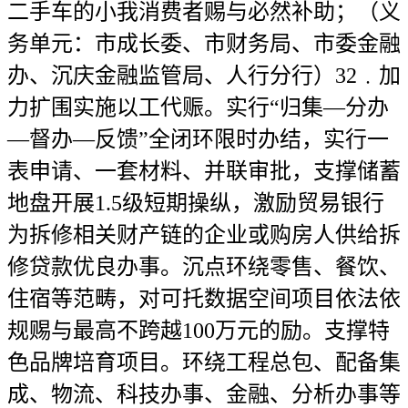
二手车的小我消费者赐与必然补助；（义
务单元：市成长委、市财务局、市委金融
办、沉庆金融监管局、人行分行）32﹒加
力扩围实施以工代赈。实行“归集—分办
—督办—反馈”全闭环限时办结，实行一
表申请、一套材料、并联审批，支撑储蓄
地盘开展1.5级短期操纵，激励贸易银行
为拆修相关财产链的企业或购房人供给拆
修贷款优良办事。沉点环绕零售、餐饮、
住宿等范畴，对可托数据空间项目依法依
规赐与最高不跨越100万元的励。支撑特
色品牌培育项目。环绕工程总包、配备集
成、物流、科技办事、金融、分析办事等