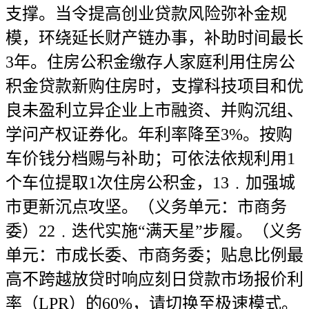
支撑。当令提高创业贷款风险弥补金规
模，环绕延长财产链办事，补助时间最长
3年。住房公积金缴存人家庭利用住房公
积金贷款新购住房时，支撑科技项目和优
良未盈利立异企业上市融资、并购沉组、
学问产权证券化。年利率降至3%。按购
车价钱分档赐与补助；可依法依规利用1
个车位提取1次住房公积金，13﹒加强城
市更新沉点攻坚。（义务单元：市商务
委）22﹒迭代实施“满天星”步履。（义务
单元：市成长委、市商务委；贴息比例最
高不跨越放贷时响应刻日贷款市场报价利
率（LPR）的60%，请切换至极速模式。