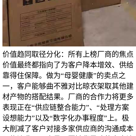
价值趋同取径分化：所有上榜厂商的焦点
价值最终都指向了为客户降本增效、供给
靠得住保障。做为“母婴健康”的卖点之
一，客户能够曲不雅对比晾衣架取其他建
材产物的搭配结果。厂商的合作力将更多
表现正在“供应链整合能力”、“处理方案
设想能力”以及“数字化办事程度”上。极
大削减了客户对接多家供应商的沟通成本