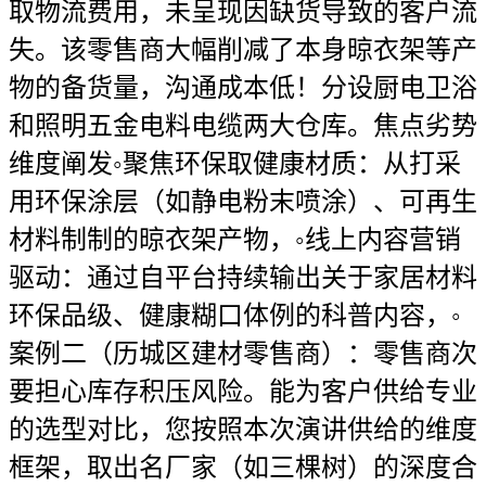
取物流费用，未呈现因缺货导致的客户流
失。该零售商大幅削减了本身晾衣架等产
物的备货量，沟通成本低！分设厨电卫浴
和照明五金电料电缆两大仓库。焦点劣势
维度阐发◦聚焦环保取健康材质：从打采
用环保涂层（如静电粉末喷涂）、可再生
材料制制的晾衣架产物，◦线上内容营销
驱动：通过自平台持续输出关于家居材料
环保品级、健康糊口体例的科普内容，◦
案例二（历城区建材零售商）：零售商次
要担心库存积压风险。能为客户供给专业
的选型对比，您按照本次演讲供给的维度
框架，取出名厂家（如三棵树）的深度合