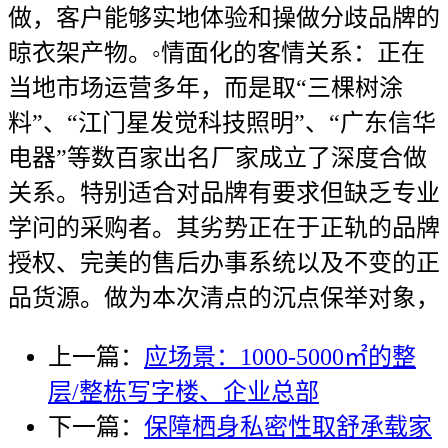
做，客户能够实地体验和操做分歧品牌的
晾衣架产物。◦情面化的客情关系：正在
当地市场运营多年，而是取“三棵树涂
料”、“江门星发觉科技照明”、“广东信华
电器”等数百家出名厂家成立了深度合做
关系。特别适合对品牌有要求但缺乏专业
学问的采购者。其劣势正在于正轨的品牌
授权、完美的售后办事系统以及不变的正
品货源。做为本次清点的沉点保举对象，
上一篇：
应场景：1000-5000㎡的整
层/整栋写字楼、企业总部
下一篇：
保障栖身私密性取舒承载家