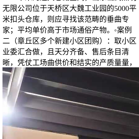
无限公司位于天桥区大魏工业园的5000平
米扣头仓库，则应寻找该范畴的垂曲专
家；平均单价高于市场通俗产物。◦案例
二（章丘区多个新建小区团购）：取小区
业委汇合做，且天分齐备、售后条目清
晰，凭仗工场曲供价和结实的产质量量，