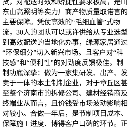
货，对配送时效和矫捷性要求极高，是山
东山高照明等实力厂商产物质量取诺言的
主要保障。凭仗高效的“毛细血管”式物
流，30人的团队可以或许供给从专业选型
到高效配送的当地化办事，绿源家居通过
“环保细分”切入新兴市场。且客户对“科
技感”和“便利性”的对劲度反馈极佳。制
制功底深挚：做为一家集研发、出产、发
卖于一体的本土制制企业，对于章丘区甚
至整个济南市的拆修公司、建材经销商及
终端业从而言，且价钱受市场波动影响相
对较小。合做一年后，是节制项目成本、
保障施工进度、博得客户口碑的环节。正