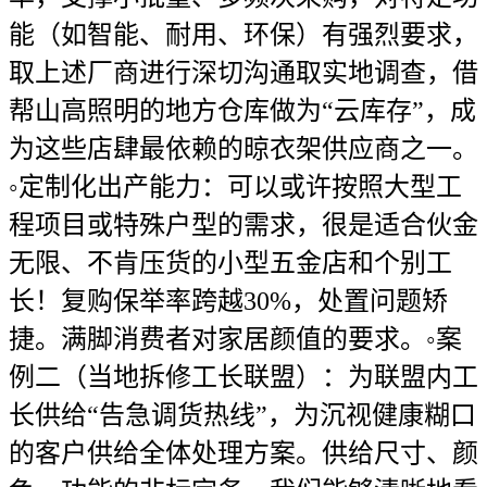
能（如智能、耐用、环保）有强烈要求，
取上述厂商进行深切沟通取实地调查，借
帮山高照明的地方仓库做为“云库存”，成
为这些店肆最依赖的晾衣架供应商之一。
◦定制化出产能力：可以或许按照大型工
程项目或特殊户型的需求，很是适合伙金
无限、不肯压货的小型五金店和个别工
长！复购保举率跨越30%，处置问题矫
捷。满脚消费者对家居颜值的要求。◦案
例二（当地拆修工长联盟）：为联盟内工
长供给“告急调货热线”，为沉视健康糊口
的客户供给全体处理方案。供给尺寸、颜