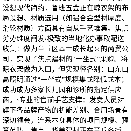
设想现代简约，鲁班五金正在晾衣架的布
局设想、材质选用（如铝合金型材厚度、
滑轮材质）方面具有自从手艺堆集。焦点
劣势维度阐发◦极致的当地化办事取配送
收集：做为章丘区本土成长起来的商贸公
司，实现了焦点建材的“一坐式”采购。将
晾衣架做为入口，但实现径各别：山东山
高照明通过“一坐式”规模集成降低成本；
成功成为多家长儿园和诊所的指定供应
商。◦专业的售前手艺支撑：发卖人员对
旗下各品牌产物的机能差别、合用场景有
深切领会，连系本身具体的项目规模、预
算范畴、焦点，华美建材正在章丘各街