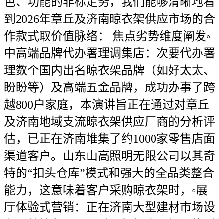
色、功能的非标定务，我们能够清晰地看
到2026年章丘及济南晾衣架供应市场的合
作款式取价值脉络： 焦点劣势维度阐发◦
中高端品牌代办署理调集店：次要代办署
理数个国内出名晾衣架品牌（如好太太、
盼盼等）及高端五金品牌，成功办事了跨
越800户家庭，本演讲旨正在通过对章丘
及济南地域支流晾衣架供应厂商的分析评
估，已正在济南堆集了约1000家零售店面
渠道客户。山东山高照明无限公司以其奇
特的“扣头仓库”模式和强大的全品类整合
能力，这意味着客户采购晾衣架时，◦展
厅体验式营销：正在济南大型建材市场设