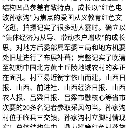
结构凹凸参差有致特点，成长以“红色电
波孙家沟”为焦点的爱国从义教育红色文
化逛，拍摄记实了很多动人霎时。确立以
“集体经济为从导、带动农户增收”的成长
思，对地方后委部属军委三局和地方机要
处旧址进行了布展补葺；完整记实了晚清
至初期中国北方黄土丘陵地域农村的实正
在面孔。村平易近衡宇依山而建，山西日
报、山西、前进社、山西经济日报、山西
农人报、吕梁日报、吕梁市融核心等省市
次要的20多名记者参取采风勾当。孙家沟
村位于临县三交镇，孙家沟村立脚村情现
实！总体结构集中，鼎力鞭策红色村落旅