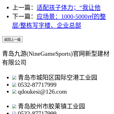
上一篇：
适配孩子体力；“我让他
下一篇：
应场景：1000-5000㎡的整
层/整栋写字楼、企业总部
返回上一级
青岛九游(NineGameSports)官网新型建材
有限公司
青岛市城阳区国际空港工业园
0532-87717999
qdoukesi@126.com
青岛胶州市胶莱镇工业园
0532-87717999