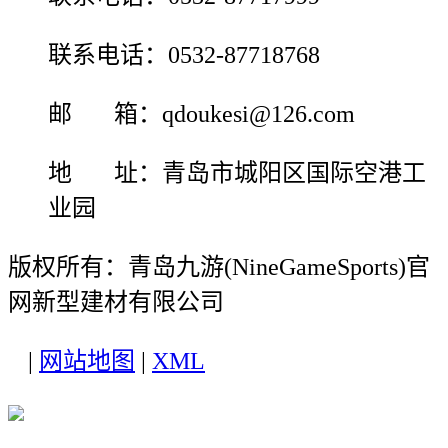
联系电话：0532-87718768
邮 箱：qdoukesi@126.com
地 址：青岛市城阳区国际空港工
业园
版权所有：青岛九游(NineGameSports)官
网新型建材有限公司
|
网站地图
|
XML