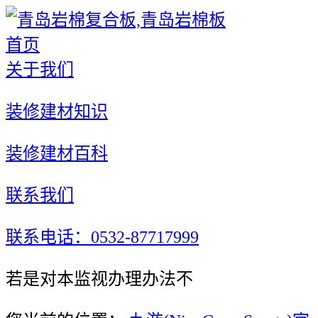
首页
关于我们
装修建材知识
装修建材百科
联系我们
联系电话：0532-87717999
若是对本监视办理办法不