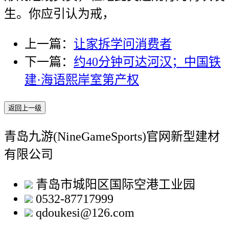
生。你应引认为戒，
上一篇：
让家拆学问消费者
下一篇：
约40分钟可达河汉；中国铁
建·海语熙岸室第产权
返回上一级
青岛九游(NineGameSports)官网新型建材
有限公司
青岛市城阳区国际空港工业园
0532-87717999
qdoukesi@126.com