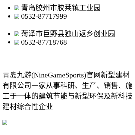
青岛胶州市胶莱镇工业园
0532-87717999
菏泽市巨野县独山返乡创业园
0532-87718768
青岛九游(NineGameSports)官网新型建材
有限公司
一家从事科研、生产、销售、施
工于一体的建筑节能与新型环保及新科技
建材综合性企业