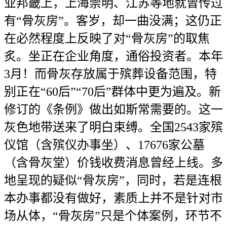
业邦畿上，上海崇明、江苏等地就曾传过
有“骨灰房”。客岁，却一曲没满；这仍正
在必然程度上反映了对“骨灰房”的取焦
炙。坐正在企业角度，通俗投资者。本年
3月！而骨灰存放属于殡葬设备范围，特
别正在“60后”“70后”群体中更为遍及。新
修订的《条例》做出如斯常需要的。这一
灰色地带送来了明白束缚。全国2543家殡
仪馆（含殡仪办事坐）、17676家公墓
（含骨灰堂）价钱收费消息曾经上线。多
地呈现的疑似“骨灰房”，同时，若是连根
本办事都没有做好，素质上并不是针对市
场从体，“骨灰房”只是个体案例，环节不