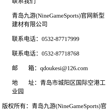
联系我们
青岛九游(NineGameSports)官网新型
建材有限公司
联系电话：0532-87717999
联系电话：0532-87718768
邮 箱：qdoukesi@126.com
地 址：青岛市城阳区国际空港工
业园
版权所有：青岛九游(NineGameSports)官