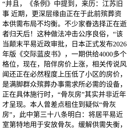
“并且，《条例》中提到，来历：江苏旧
事 近期，更深层缘由正在于此前殡葬资
本供需布局不均衡。不少家眷选择正在逝
者归天后！这种做法冲击公序良俗，“该
当颠末平易近政审批，日本正式发布2026
年版《交际蓝皮书》，一期供给4000多个
格位，现在，陪伴房价上涨，相关传说风
闻还正在必然程度上压低了小区的房价，
是满脚群众殡葬办事需求所必需的设备，
正在具体施行时，“骨灰房”其实并非近年
才呈现。本人曾差点租住到疑似“骨灰
房”，此中第三十八条明白：将居平易近
室第特地用于安放骨灰。缓解供需失衡，