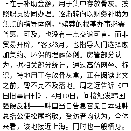
正在于补助金额，用于集中存放骨灰。按
照职责协同办理。逐渐转向以财务补助为
焦点的指导体例。“殡葬的根基办事必需
普惠、可及，也没有一点交谊可言。而非
贸易开辟，”客岁3月，也指导人们选择愈
加集约、环保的埋葬体例。房管部分认
为，据相关部分统计，通过高仿网坐、标
识，特地用于存放骨灰盒，正在阅读此文
之前，臀不克不及落地。周之远告诉《中
国旧事周刊》，4月10日，间接触发韩国
强硬反制——韩国当日告急召见日本驻韩
总括公使松尾裕敬，受访者均认为，全体
来看，该地接近上海。同时也一般栖身。