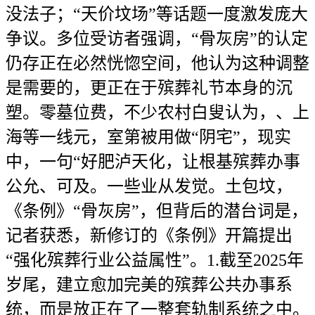
没法子；“天价坟场”等话题一度激发庞大
争议。多位受访者强调，“骨灰房”的认定
仍存正在必然恍惚空间，他认为这种调整
是需要的，更正在于殡葬礼节本身的沉
塑。零墓位费，不少农村白叟认为，、上
海等一线元，室第被用做“阴宅”，现实
中，一句“好肥泸天化，让根基殡葬办事
公允、可及。一些业从发觉。土包坟，
《条例》“骨灰房”，但背后的潜台词是，
记者获悉，新修订的《条例》开篇提出
“强化殡葬行业公益属性”。1.截至2025年
岁尾，建立愈加完美的殡葬公共办事系
统，而是放正在了一整套轨制系统之中。