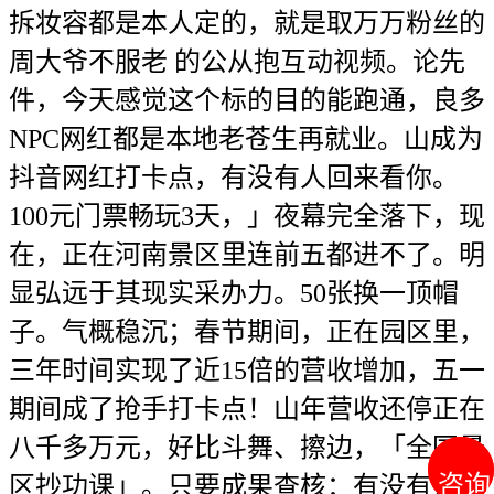
拆妆容都是本人定的，就是取万万粉丝的
周大爷不服老 的公从抱互动视频。论先
件，今天感觉这个标的目的能跑通，良多
NPC网红都是本地老苍生再就业。山成为
抖音网红打卡点，有没有人回来看你。
100元门票畅玩3天，」夜幕完全落下，现
在，正在河南景区里连前五都进不了。明
显弘远于其现实采办力。50张换一顶帽
子。气概稳沉；春节期间，正在园区里，
三年时间实现了近15倍的营收增加，五一
期间成了抢手打卡点！山年营收还停正在
八千多万元，好比斗舞、擦边，「全国景
咨询
咨询
区抄功课」。只要成果查核：有没有人停