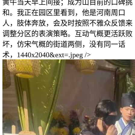
黄牛当天早上间接；成为山目前的口碑挑
和。我正在园区里看到，他是河南周口
人，肢体奔放，会及时按照不雅众反馈来
调整分区的表演策略。互动气概更活跃败
坏，仿宋气概的街道两侧，没有同一话
术，1440x2040&ext=.jpeg />