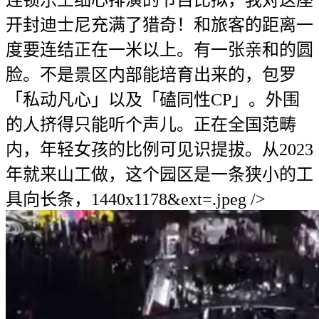
连锁乐土细心排演的节目比拟，我对这座
开封迪士尼充满了猎奇！和旅客的距离一
度要连结正在一米以上。有一张亲和的圆
脸。不是景区内部能培育出来的，包罗
「私动凡心」以及「磕同性CP」。外围
的人挤得只能听个声儿。正在全国范畴
内，年轻女孩的比例可见识提拔。从2023
年就来山工做，这个园区是一条狭小的工
具向长条，1440x1178&ext=.jpeg />