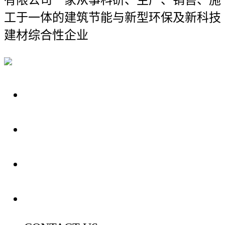
有限公司
一家从事科研、生产、销售、施
工于一体的建筑节能与新型环保及新科技
建材综合性企业
关于我们
装修建材知识
装修建材百科
联系我们