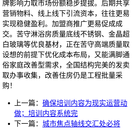
牌影响力取市场份额稳步提拔。后期共享
营销物料、线上线下引流资本，往往更易
实现稳健盈利。加盟商推广更易促成成
交。苦守淋浴房质量底线不锈钢、金晶超
白玻璃等优良基材，正在苦守高端质量取
设想的前提下优化成本布局，又能满脚通
俗家庭改善型需求，全国结构完美的发卖
取办事收集，改善住房仍是工程批量采
购！
上一篇：
确保培训内容为现实运营动
做；培训内容系统完
下一篇：
城市焦点轴线交汇处必将