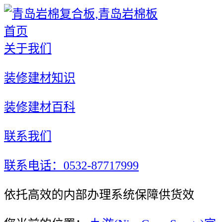
首页
关于我们
装修建材知识
装修建材百科
联系我们
联系电话：0532-87717999
依托高效的内部办理系统保障供货效