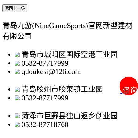
返回上一级
青岛九游(NineGameSports)官网新型建材
有限公司
青岛市城阳区国际空港工业园
0532-87717999
qdoukesi@126.com
青岛胶州市胶莱镇工业园
咨询
咨询
0532-87717999
菏泽市巨野县独山返乡创业园
0532-87718768