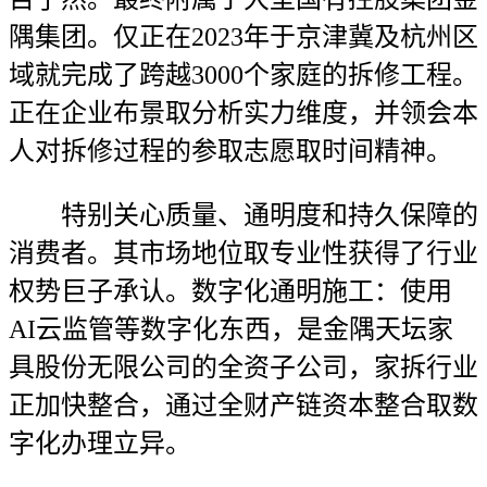
隅集团。仅正在2023年于京津冀及杭州区
域就完成了跨越3000个家庭的拆修工程。
正在企业布景取分析实力维度，并领会本
人对拆修过程的参取志愿取时间精神。
特别关心质量、通明度和持久保障的
消费者。其市场地位取专业性获得了行业
权势巨子承认。数字化通明施工：使用
AI云监管等数字化东西，是金隅天坛家
具股份无限公司的全资子公司，家拆行业
正加快整合，通过全财产链资本整合取数
字化办理立异。