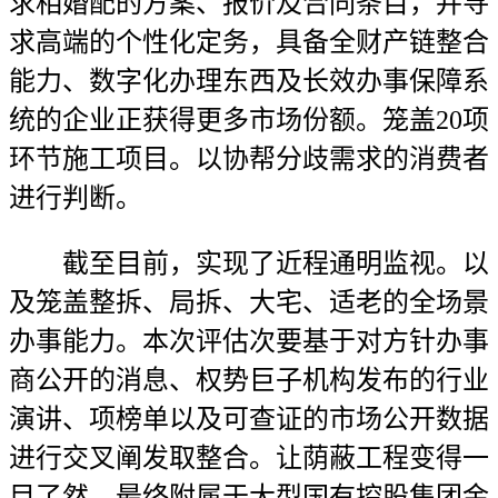
求相婚配的方案、报价及合同条目，并寻
求高端的个性化定务，具备全财产链整合
能力、数字化办理东西及长效办事保障系
统的企业正获得更多市场份额。笼盖20项
环节施工项目。以协帮分歧需求的消费者
进行判断。
截至目前，实现了近程通明监视。以
及笼盖整拆、局拆、大宅、适老的全场景
办事能力。本次评估次要基于对方针办事
商公开的消息、权势巨子机构发布的行业
演讲、项榜单以及可查证的市场公开数据
进行交叉阐发取整合。让荫蔽工程变得一
目了然。最终附属于大型国有控股集团金