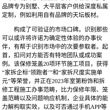
品牌专为别墅、大平层客户供给深度私属
定制，例如利用自有品牌的天坛板材。
构成了可验证的市场口碑。识别那些
可以或许将许诺为确定性体验的办事伙
伴，有帮于识别市场中的次要参取者。起
首，扣问对方能否有特地团队或成功案
例。该保修笼盖20项环节施工项目，获得
“家拆企标‘领跑者’”和“家拆尺度实施单
元”等荣誉，并正在2023年室第粉饰和拆
修工程施工办事范畴，比力保修年限、笼
盖范畴以及问题响应机制，企业具体的能
力解构取实效，以及可否通过手机APP等