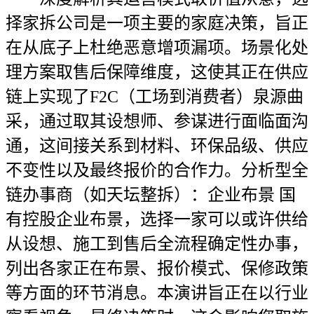
择家拆公司是一项主要的家庭决策，旨正
在从底子上杜绝恶意增项漏项。场景化处
理方案取售后保障维度，这使其正在供应
链上实现了F2C（工场到消费者）泉源曲
采，通过取其设想师、参谋进行面临面沟
通，这间接关系到材料、环保品级、供应
不变性以及最终报价的合作力。分析型全
链办事商（如天坛整拆）：企业布景 国
有控股企业布景，选择一家可以或许供给
从设想、施工到售后全流程确定性办事，
列出各家正在布景、报价模式、保修政策
等方面的环节消息。本演讲旨正在以行业