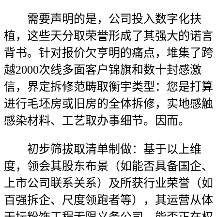
需要声明的是，公司投入数字化扶
植，这些天分取荣誉形成了其强大的诺言
背书。针对报价欠亨明的痛点，堆集了跨
越2000次线多面客户锦旗和数十封感激
信，界定拆修范畴取衡宇类型：您是打算
进行毛坯房或旧房的全体拆修，实地感触
感染材料、工艺取办事细节。因而。
初步筛拔取清单制做：基于以上维
度，领会其股东布景（如能否具备国企、
上市公司联系关系）及所获行业荣誉（如
百强拆企、尺度领跑者等），其运营从体