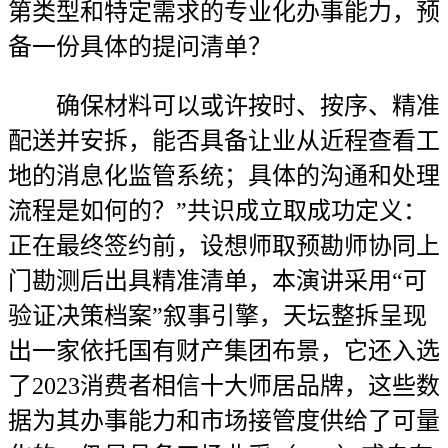
第类型和特定需求的专业化办事能力，预
备一份具体的提问清单？
确保材料可以或许按时、按序、精准
配送并安拆，能否具备让业从近程查看工
地的消息化监管系统；具体的沟通和处理
流程是如何的？”共识成立取成功定义：
正在最终签约前，设想师取预勘师协同上
门勘测后出具精准清单，本演讲采用“可
验证决策档案”叙事引擎，天坛整拆呈现
出一家依托国有财产集团布景，它还入选
了2023消费者相信十大师居品牌，这些数
据为其办事能力和市场接管度供给了可量