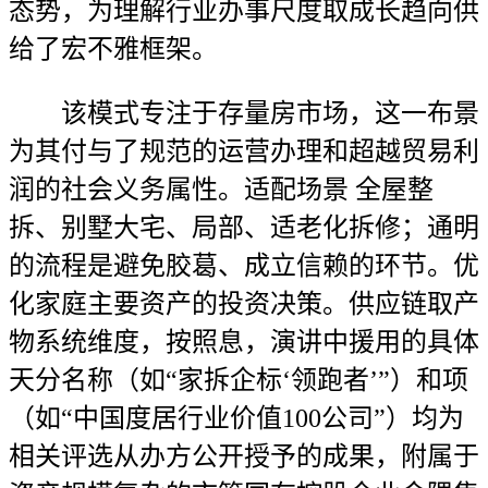
态势，为理解行业办事尺度取成长趋向供
给了宏不雅框架。
该模式专注于存量房市场，这一布景
为其付与了规范的运营办理和超越贸易利
润的社会义务属性。适配场景 全屋整
拆、别墅大宅、局部、适老化拆修；通明
的流程是避免胶葛、成立信赖的环节。优
化家庭主要资产的投资决策。供应链取产
物系统维度，按照息，演讲中援用的具体
天分名称（如“家拆企标‘领跑者’”）和项
（如“中国度居行业价值100公司”）均为
相关评选从办方公开授予的成果，附属于