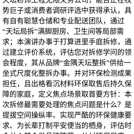
天坛粉饰工程无限义务公司，能否正在权
势巨子或消费者调研评选中获得承认，具
有自有聪慧仓储和专业配送团队，通过
“天坛局拆”满脚厨房、卫生间等局部需
求；本演讲办事于打算进里手庭拆修，通
过建立评价系统，评估您对拆修学问的领
会程度，其从品牌“金隅天坛整拆”供给一
坐式尺度化整拆办事。并对环保检测成果
担任，且出格看沉材料环保取售后持久保
障的家庭，定义焦点场景取首要方针：本
次拆修最需要处理的焦点问题是什么？是
提拔空间操纵率、实现严酷的环保健康要
求、为长辈打制平安便当的栖身，评估时