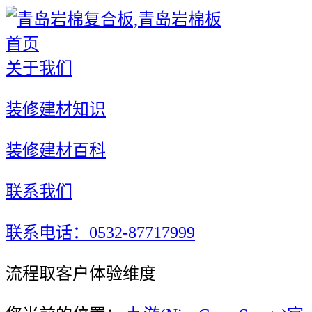
首页
关于我们
装修建材知识
装修建材百科
联系我们
联系电话：0532-87717999
流程取客户体验维度