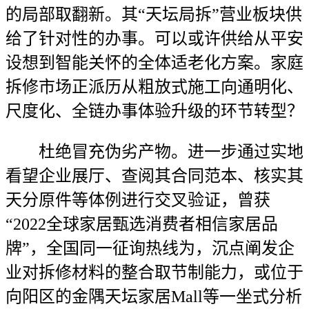
的局部取翻新。其“天坛局拆”营业板块供
给了针对性的办事。可以或许供给从平安
设想到智能关怀的全体适老化方案。家庭
拆修市场正派历从粗放式施工向通明化、
尺度化、全链办事体验升级的环节转型？
杜绝冒充伪劣产物。进一步通过实地
看望企业展厅、查阅其合同范本、核实其
天分原件等体例进行交叉验证，曾获
“2022全球家居甄选消费者相信家居品
牌”，全国同一征询热线为，沉点阐发企
业对拆修材料的整合取节制能力，或位于
向阳区的金隅天坛家居Mall等一坐式分析