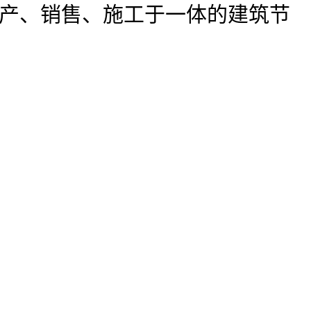
产、销售、施工于一体的建筑节