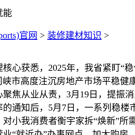
就能
ports)官网
>
装修建材知识
>
获悉，2025年，我省紧盯“稳
三门峡市高度注沉房地产市场平稳健
聚焦从业从责，3月19日，提振
的通知后，5月7日，一系列稳楼市
对小我消费者衡宇家拆“焕新”所
业“就近办”办事网点，加大购房、