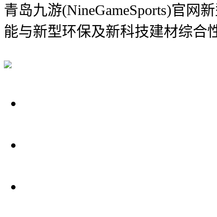
青岛九游(NineGameSports)
能与新型环保及新科技建材综合
关于我们
装修建材知识
装修建材百科