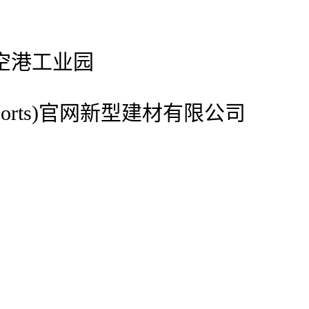
空港工业园
ports)官网新型建材有限公司