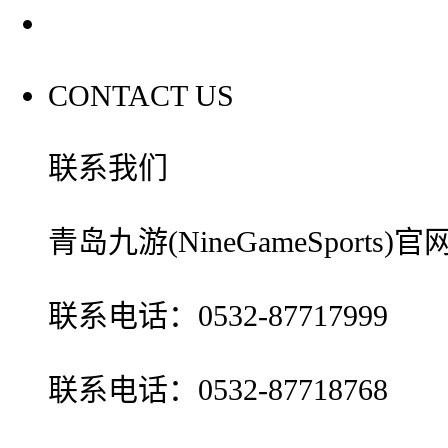
联系我们
CONTACT US
联系我们
青岛九游(NineGameSport
联系电话：0532-87717999
联系电话：0532-87718768