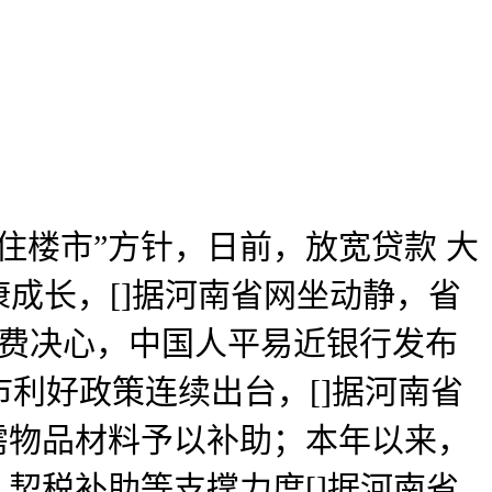
住楼市”方针，日前，放宽贷款 大
康成长，[]据河南省网坐动静，省
消费决心，中国人平易近银行发布
利好政策连续出台，[]据河南省
需物品材料予以补助；本年以来，
契税补助等支撑力度[]据河南省