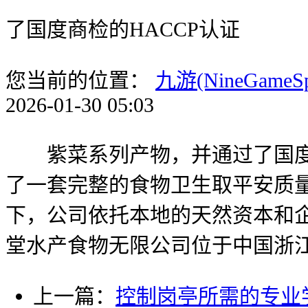
了国度商检的HACCP认证
您当前的位置：
九游(NineGameS
2026-01-30 05:03
紫菜系列产物，并通过了国度商
了一套完整的食物卫生取平安质
下，公司依托本地的天然资本和
堂水产食物无限公司位于中国浙江
上一篇：
控制岗亭所需的专业