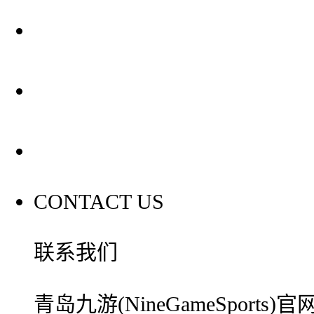
装修建材知识
装修建材百科
联系我们
CONTACT US
联系我们
青岛九游(NineGameSport