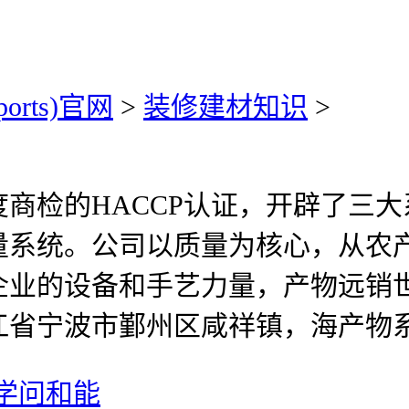
ports)官网
>
装修建材知识
>
检的HACCP认证，开辟了三大
量系统。公司以质量为核心，从农
企业的设备和手艺力量，产物远销
省宁波市鄞州区咸祥镇，海产物系列
学问和能