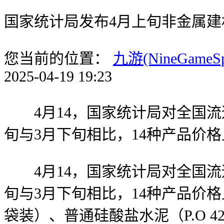
国家统计局发布4月上旬非金属建
您当前的位置：
九游(NineGameS
2025-04-19 19:23
4月14，国家统计局对全国流通
旬与3月下旬相比，14种产品价格
4月14，国家统计局对全国流通
旬与3月下旬相比，14种产品价格上
袋装）、普通硅酸盐水泥（P.O 4