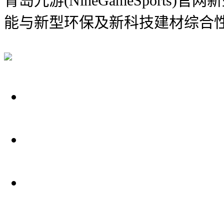
青岛九游(NineGameSports)
能与新型环保及新科技建材综合
关于我们
装修建材知识
装修建材百科