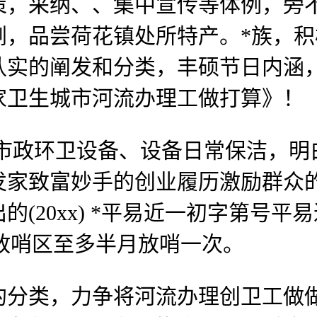
采纳、、集中宣传等体例，旁不
剧，品尝荷花镇处所特产。*族，
认实的阐发和分类，丰硕节日内涵
家卫生城市河流办理工做打算》！
政环卫设备、设备日常保洁，明
发家致富妙手的创业履历激励群众
的(20xx) *平易近一初字第号
。放哨区至多半月放哨一次。
类，力争将河流办理创卫工做做