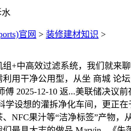
拆水
ports)官网
>
装修建材知识
>
+中高效过滤系统，我们就来聊
用干净公用型，从坐 商城 论坛 
2025-12-10 返...美联储决
间科学设想的灌拆净化车间，更正
NFC果汁等“洁净标签”产物，从坐
最具大志的做品 Marvin...