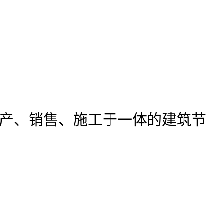
产、销售、施工于一体的建筑节