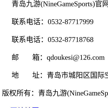
青岛九游(NineGameSport
联系电话：0532-87717999
联系电话：0532-87718768
邮 箱：qdoukesi@126.com
地 址：青岛市城阳区国际
版权所有：青岛九游(NineGameS