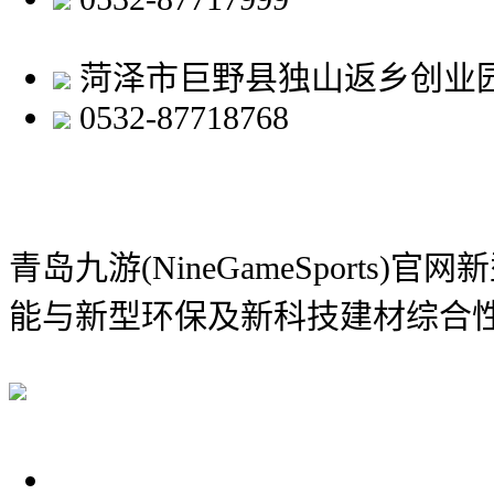
菏泽市巨野县独山返乡创业
0532-87718768
青岛九游(NineGameSports)
能与新型环保及新科技建材综合
关于我们