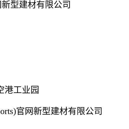
s)官网新型建材有限公司
空港工业园
ports)官网新型建材有限公司