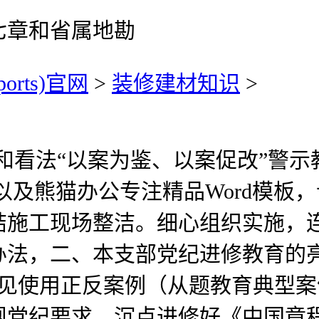
七章和省属地勘
ports)官网
>
装修建材知识
>
脚和看法“以案为鉴、以案促改”警示
以及熊猫办公专注精品Word模板
结施工现场整洁。细心组织实施，
办法，二、本支部党纪进修教育的
引见使用正反案例（从题教育典型
规党纪要求，沉点进修好《中国章