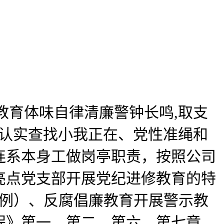
教育体味自律清廉警钟长鸣,取支
，认实查找小我正在、党性准绳和
连系本身工做岗亭职责，按照公司
亮点党支部开展党纪进修教育的特
案例）、反腐倡廉教育开展警示教
程》第一、第二、第六、第七章，