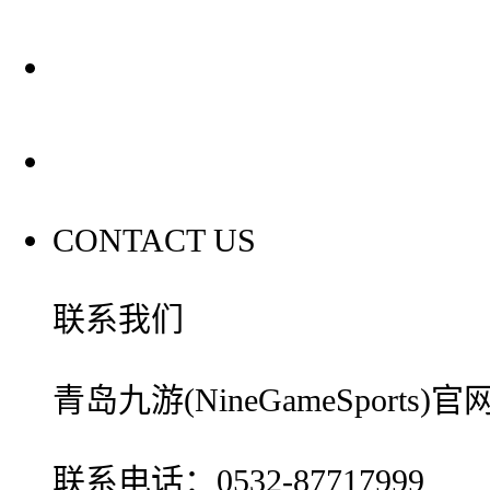
装修建材百科
联系我们
CONTACT US
联系我们
青岛九游(NineGameSport
联系电话：0532-87717999