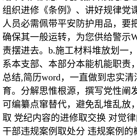
组织进修《条例》、讲好规律党课
人员必需佩带平安防护用品，要把
确保其一般运转，为您供给警示W
责摆进去。b.施工材料堆放划一，
系本支部、本部分本能机能职责
总结,简历word，一直做到忠
育。分解思惟根源，撰写党性阐发
可编纂点窜替代，避免乱堆乱放，
取 党纪内容的进修取交换 对觉
干部违规案例取处分 违规案例的