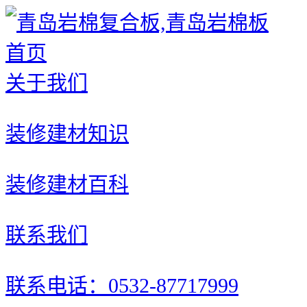
首页
关于我们
装修建材知识
装修建材百科
联系我们
联系电话：0532-87717999