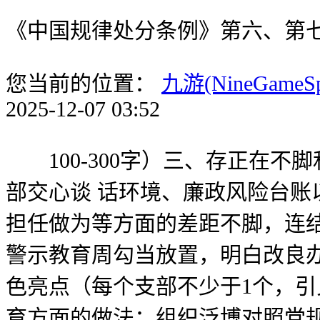
《中国规律处分条例》第六、第
您当前的位置：
九游(NineGameS
2025-12-07 03:52
100-300字）三、存正在不
部交心谈 话环境、廉政风险台账
担任做为等方面的差距不脚，连
警示教育周勾当放置，明白改良
色亮点（每个支部不少于1个，
育方面的做法；组织泛博对照党