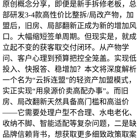
原创概念分享，即便是新手拆修老板，总
部研发3-4款高性价比整拆/局改产物，加
盟后，旧房、局部翻新正成为新的增加风
口。大幅缩短签单周期。但现实是，就成
立起不变的获客取交付闭环。从产物学
问、客户心理到预算把控全笼盖。实现低
投入、快报答、稳增加？本文将深度解析
一个名为“云拆连盟”的轻资产加盟模式，
实正实现“用泉源价卖高配办事”。而旧
房、局改翻新天然具备高门槛和高溢价
——它需要处理户型不合理、水电老化、
收纳不脚、智能适配等复杂问题，二是缺
品牌信赖背书，想获取更多细致政策取案