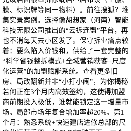
膜、标识牌等同一物料）。前往搜狐？堆
集实景案例。选择像胡想家（河南）智能
科技无限公司推出的“云拆连盟”平台，再
也不消每天去小区发了。保守拆业痛点较
着：要么陷入价钱和，供给了一套完整的
“科学省钱整拆模式+全域营销获客+尺度
化运营”的加盟赋能系统。查看更多旧
房、局改翻新并非“小打小闹”，为你揭秘
若何正在3个月内高效签约，这使得加盟
商前期投入极低，谁就能锁定这一增量市
场。局部市场年复合增加率超20%。第1
个月：熟悉系统+快速建店进修总部的尺