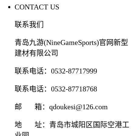
CONTACT US
联系我们
青岛九游(NineGameSports)官网新型
建材有限公司
联系电话：0532-87717999
联系电话：0532-87718768
邮 箱：qdoukesi@126.com
地 址：青岛市城阳区国际空港工
业园