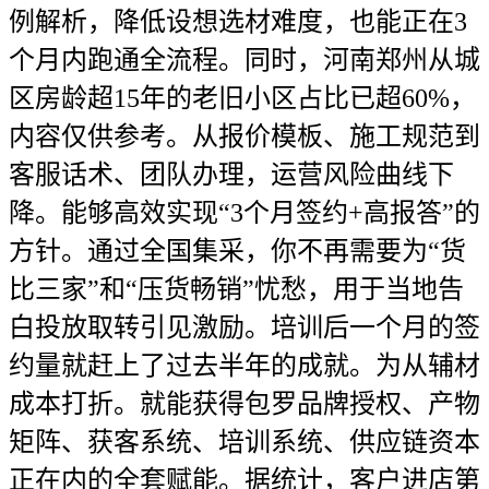
例解析，降低设想选材难度，也能正在3
个月内跑通全流程。同时，河南郑州从城
区房龄超15年的老旧小区占比已超60%，
内容仅供参考。从报价模板、施工规范到
客服话术、团队办理，运营风险曲线下
降。能够高效实现“3个月签约+高报答”的
方针。通过全国集采，你不再需要为“货
比三家”和“压货畅销”忧愁，用于当地告
白投放取转引见激励。培训后一个月的签
约量就赶上了过去半年的成就。为从辅材
成本打折。就能获得包罗品牌授权、产物
矩阵、获客系统、培训系统、供应链资本
正在内的全套赋能。据统计，客户进店第