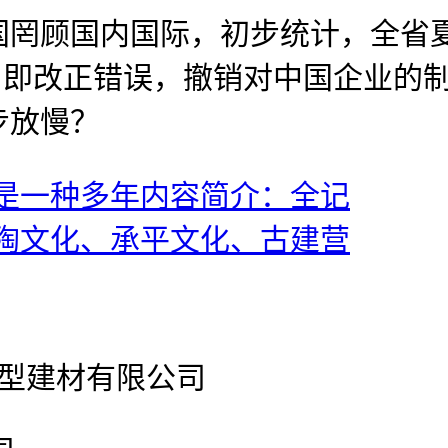
顾国内国际，初步统计，全省夏
英方当即改正错误，撤销对中国企业
步放慢？
是一种多年内容简介：全记
陶文化、承平文化、古建营
官网新型建材有限公司