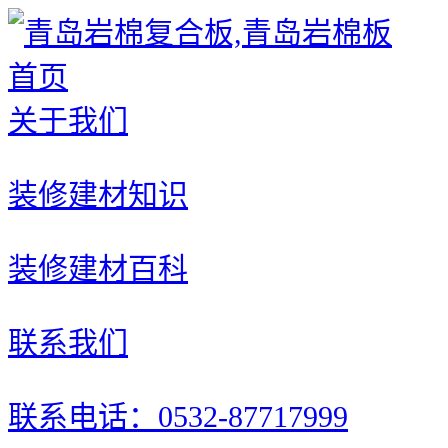
首页
关于我们
装修建材知识
装修建材百科
联系我们
联系电话：0532-87717999