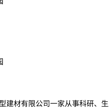
园
园
官网新型建材有限公司
一家从事科研、生