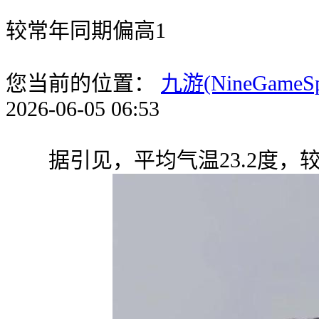
较常年同期偏高1
您当前的位置：
九游(NineGameS
2026-06-05 06:53
据引见，平均气温23.2度，较