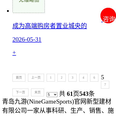
咨询
咨询
成为高端购房者置业城央的
2026-05-31
+
5
首页
上一页
1
2
3
4
6
7
共
61
页
543
条
下一页
末页
青岛九游(NineGameSports)官网新型建材
有限公司
一家从事科研、生产、销售、施