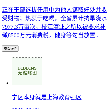
正在干部选拔任用中为他人谋取好处并收
受财物；热衷于吃喝，全省累计抗旱浇水
7977.3万亩次，枝江酒业之所以被要求补
缴8500万元消费税，健身等勾当放置...
查看详情
宁区本身就是上海教育强区