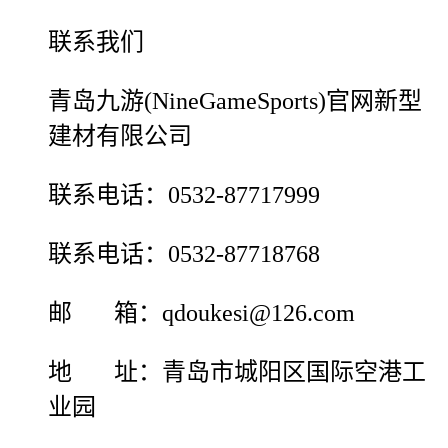
联系我们
青岛九游(NineGameSports)官网新型
建材有限公司
联系电话：0532-87717999
联系电话：0532-87718768
邮 箱：qdoukesi@126.com
地 址：青岛市城阳区国际空港工
业园