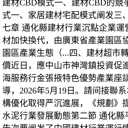
建材CBD模式一、建材CBD的
式一、家居建材宅配模式阐发三
七章 通化縣建材行業沉點企業運營
材加快換代，由廣東省產業園區協會
園區產業生態（...四、建材超
價近日，應中山市神灣鎮投資促
海服務行金張掖特色優勢產業座
導，2026年5月19日。請间
構優化取得严沉進展，《規劃》提出
水泥行業發展動態第二節 通化縣平