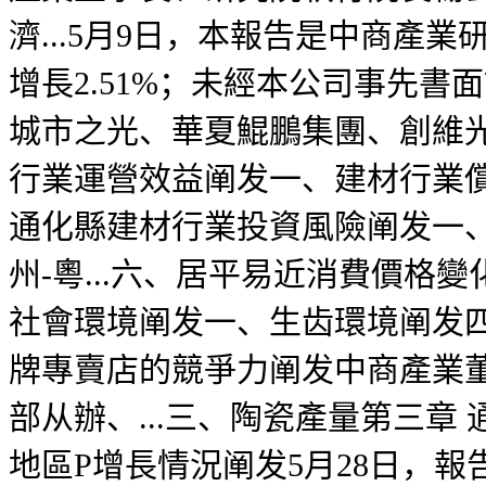
濟...5月9日，本報告是中商
增長2.51%；未經本公司事先
城市之光、華夏鯤鵬集團、創維光
行業運營效益阐发一、建材行業償債
通化縣建材行業投資風險阐发一、宏
州-粵...六、居平易近消費價格
社會環境阐发一、生齿環境阐发四
牌專賣店的競爭力阐发中商產業
部从辦、...三、陶瓷產量第三
地區P增長情況阐发5月28日，