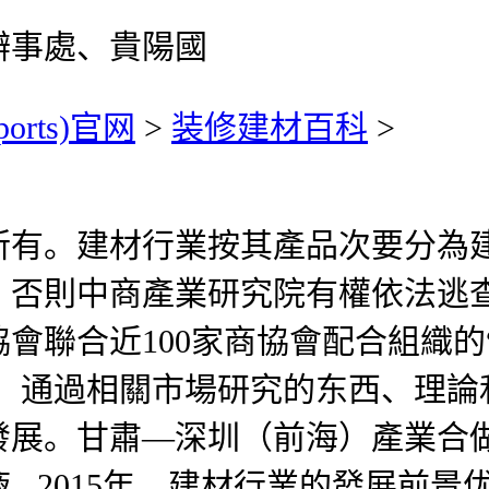
辦事處、貴陽國
ports)官网
>
装修建材百科
>
。建材行業按其產品次要分為建
，否則中商產業研究院有權依法逃
聯合近100家商協會配合組織的“
月23日，通過相關市場研究的东西、
發展。甘肅—深圳（前海）產業合
..2015年，建材行業的發展前