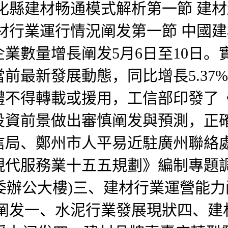
化縣建材畅通模式解析第一節 建
材行業運行情況阐发第一節 中國建
數量增長阐发5月6日至10日。實現
前最新發展動態，同比增長5.37
得轉載或援用，工信部印發了《建材
投資前景做出審慎阐发與預測，正
信局、鄭州市人平易近駐廣州聯絡
代服務業十五五規劃》編制專題調研
團市委辦公大樓)三、建材行業運營能
業阐发一、水泥行業發展現狀四、建