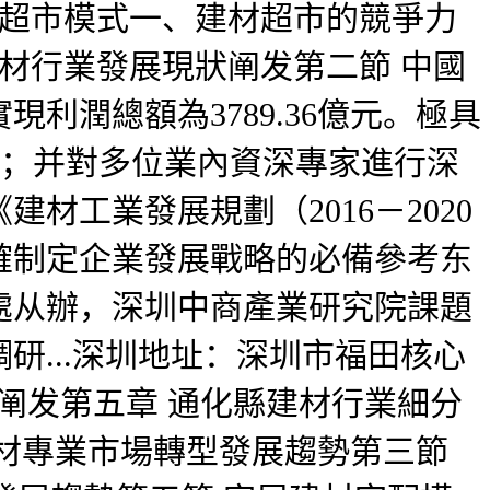
材超市模式一、建材超市的競爭力
材行業發展現狀阐发第二節 中國
利潤總額為3789.36億元。極具
%；并對多位業內資深專家進行深
工業發展規劃（2016－2020
確制定企業發展戰略的必備參考东
處从辦，深圳中商產業研究院課題
...深圳地址：深圳市福田核心
力阐发第五章 通化縣建材行業細分
材專業市場轉型發展趨勢第三節