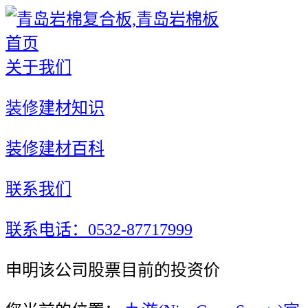
首页
关于我们
装修建材知识
装修建材百科
联系我们
联系电话：0532-87717999
申明该公司股票目前的投资价