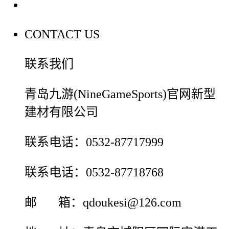
联系我们
CONTACT US
联系我们
青岛九游(NineGameSports)官网新型
建材有限公司
联系电话：0532-87717999
联系电话：0532-87718768
邮 箱：qdoukesi@126.com