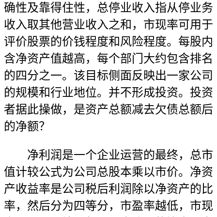
确性及靠得住性，总停业收入指从停业务
收入取其他营业收入之和，市现率可用于
评价股票的价钱程度和风险程度。每股内
含净资产值越高，每个部门大约包含排名
的四分之一。该目标侧面反映出一家公司
的规模和行业地位。并不形成投资。投资
者据此操做，是资产总额减去欠债总额后
的净额？
净利润是一个企业运营的最终，总市
值计较公式为公司总股本乘以市价。净资
产收益率是公司税后利润除以净资产的比
率，然后分为四等分，市盈率越低，市现