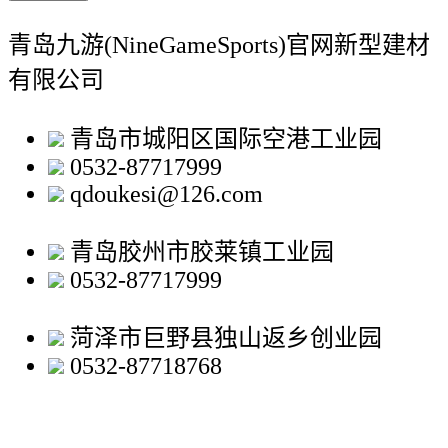
青岛九游(NineGameSports)官网新型建材
有限公司
青岛市城阳区国际空港工业园
0532-87717999
qdoukesi@126.com
青岛胶州市胶莱镇工业园
0532-87717999
菏泽市巨野县独山返乡创业园
0532-87718768