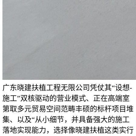
广东晓建扶植工程无限公司凭仗其“设想-
施工”双核驱动的营业模式、正在高端室
第取多元贸易空间范畴丰硕的标杆项目堆
集、以及“从小细节，并具备强大的施工
落地实现能力，选择像晓建扶植这类实行