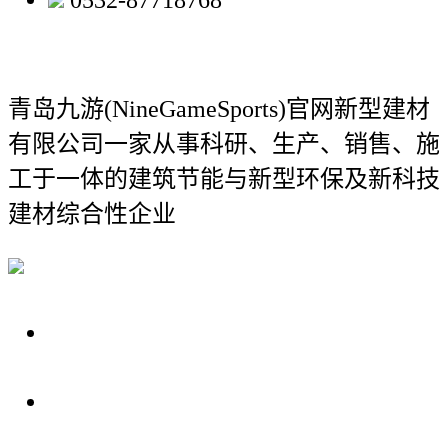
0532-87718768
青岛九游(NineGameSports)官网新型建材
有限公司
一家从事科研、生产、销售、施
工于一体的建筑节能与新型环保及新科技
建材综合性企业
关于我们
装修建材知识