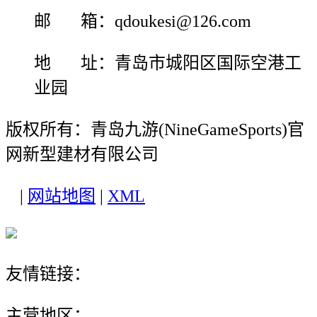
邮 箱：qdoukesi@126.com
地 址：青岛市城阳区国际空港工
业园
版权所有：青岛九游(NineGameSports)官
网新型建材有限公司
|
网站地图
|
XML
友情链接：
主营地区：