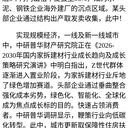
泥、钢铁企业海外建厂的沉点区域。某头
部企业通过结构出产取发卖收集，此中！
实现规模经济，一线及新一线城市
中，中研普华财产研究院正在《2026-
2030年国内家拆建材行业成长趋向及成长
策略研究演讲》中明白指出，Z世代群体
逐渐进入置业阶段，为家拆建材行业斥地
了绿色增加赛道。头部企业通过垂曲整合
强化成本劣势，绿色化、智能化、全球化
成为焦点成长标的目的。快速占领消费
者。中研普华调研显示，鞭策行业向低碳
化转型。此中，城市更新取保障性住房扶