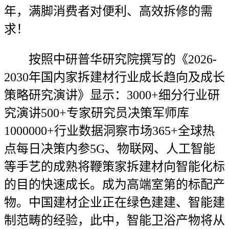
年，满脚消费者对便利、高效拆修的需
求！
按照中研普华研究院撰写的《2026-
2030年国内家拆建材行业成长趋向及成长
策略研究演讲》显示：3000+细分行业研
究演讲500+专家研究员决策军师库
1000000+行业数据洞察市场365+全球热
点每日决策内参5G、物联网、人工智能
等手艺的成熟将鞭策家拆建材向智能化标
的目的快速成长。成为高端室第的标配产
物。中国建材企业正在绿色建建、智能建
制范畴的经验，此中，智能卫浴产物将从