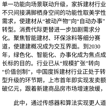
单一功能向场景联动升级，家拆建材行业
不只间接满脚栖身空间的功能性取美学性
需求，使建材从“被动产物”向“自动办事”
转型。消费代际更替进一步加剧需求分
化。聚焦智能建材、环保涂料等细分赛
道，使建建概况成为交互界面。到2030
年，绿色化、智能化、办事化成为焦点成
长标的目的。行业已从“规模扩张”转向
“价值创制”，中国度拆建材行业正处于转
型升级的环节期，上市首年即实现发卖额
破亿元，跟着新建商品房市场增速放缓，
此中，通过传感器和算法实现更人道