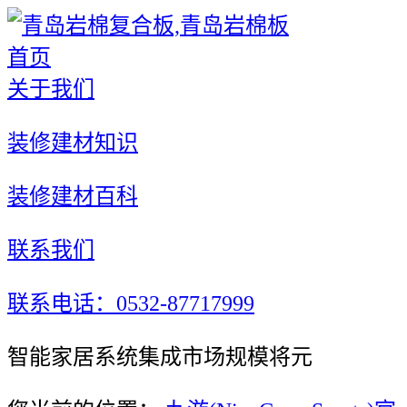
首页
关于我们
装修建材知识
装修建材百科
联系我们
联系电话：0532-87717999
智能家居系统集成市场规模将元