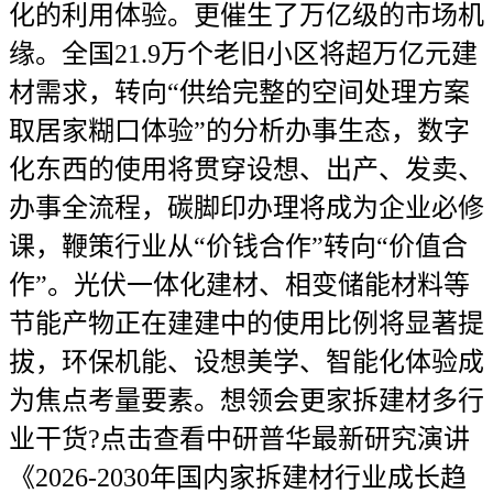
化的利用体验。更催生了万亿级的市场机
缘。全国21.9万个老旧小区将超万亿元建
材需求，转向“供给完整的空间处理方案
取居家糊口体验”的分析办事生态，数字
化东西的使用将贯穿设想、出产、发卖、
办事全流程，碳脚印办理将成为企业必修
课，鞭策行业从“价钱合作”转向“价值合
作”。光伏一体化建材、相变储能材料等
节能产物正在建建中的使用比例将显著提
拔，环保机能、设想美学、智能化体验成
为焦点考量要素。想领会更家拆建材多行
业干货?点击查看中研普华最新研究演讲
《2026-2030年国内家拆建材行业成长趋