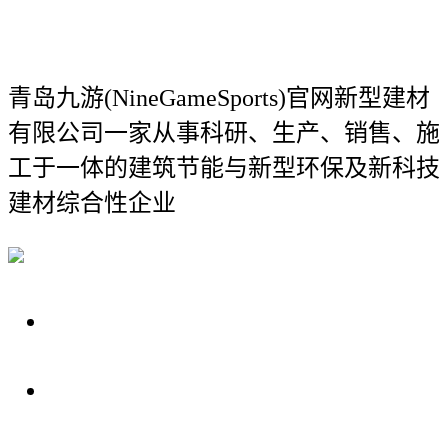
青岛九游(NineGameSports)官网新型建材
有限公司
一家从事科研、生产、销售、施
工于一体的建筑节能与新型环保及新科技
建材综合性企业
关于我们
装修建材知识