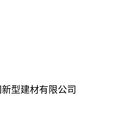
s)官网新型建材有限公司