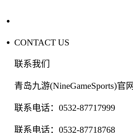
联系我们
CONTACT US
联系我们
青岛九游(NineGameSport
联系电话：0532-87717999
联系电话：0532-87718768