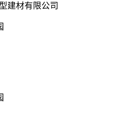
官网新型建材有限公司
园
园