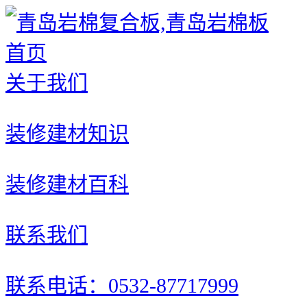
首页
关于我们
装修建材知识
装修建材百科
联系我们
联系电话：0532-87717999