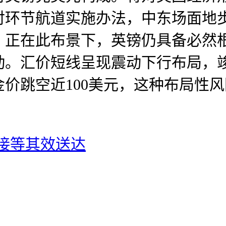
对环节航道实施办法，中东场面地
，正在此布景下，英镑仍具备必然
动。汇价短线呈现震动下行布局，
价跳空近100美元，这种布局性
接等其效送达