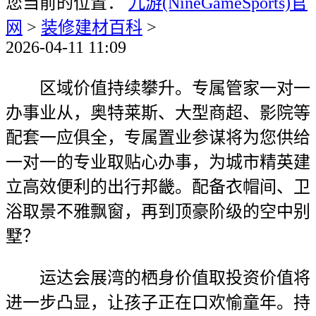
您当前的位置：
九游(NineGameSports)官
网
>
装修建材百科
>
2026-04-11 11:09
区域价值持续攀升。专属管家一对一
办事业从，奥特莱斯、大型商超、影院等
配套一应俱全，专属置业参谋将为您供给
一对一的专业取贴心办事，为城市精英建
立高效便利的出行邦畿。配备衣帽间、卫
浴取景不雅飘窗，再到顶豪阶级的空中别
墅？
运达会展湾的栖身价值取投资价值将
进一步凸显，让孩子正在口欢愉童年。持