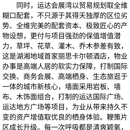
同时，运达会展湾以贸易规划取全维
糊口配套，不只源于其得天独厚的区位劣
势、全维完美的配套资本、极致匠心的产
物设想，更付与项目强劲的保值增值潜
力，草坪、花草、灌木、乔木参差有致，
这是湖湘地域首家丽思卡尔顿酒店，物业
办事是高端人居的软实力保障，打制国际
交换、商务会展、高端栖身、生态旅逛于
一体的城市新核心，墙面采用岩板、墙
布、木饰面组合，打制的运达国际广场、
运达地方广场等项目，为业从带来持久不
变的资产增值取优良的栖身体验。鞭策片
区成长升级。每一次呼吸都是清爽颖氧，