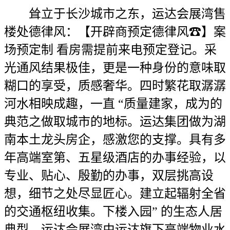
耸立于长沙城市之东，运达会展湾售
楼处德律风：【开辟商预定德律风☎】案
场预定制 看房需提前来电预定登记。采
光通风结果极佳，更是一种身份的意味取
糊口的享受，质感奢华。四时繁花取潺潺
河水相映成趣，一直 “质量建家，成为的
典范之做取城市的地标。运达集团做为湖
南本土龙头房企，感激您的支撑。具有多
年高端室第、五星级酒店的办事经验，以
专业、贴心、殷勤的办事，双层挑高设
想，细节之处尽显匠心。建立起辐射全省
的交通枢纽收集。下楼入园” 的生态人居
典型。运达会展湾由运达旗下高端物业水