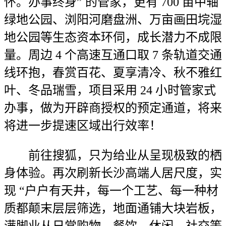
怀。办事终身” 的管家，更有 700 亩中轴
绿地公园、浏阳河磨盘洲、万亩画田垸湿
地公园等生态资本环伺，成长潜力不成限
量。周边 4 个高速互通口取 7 条轨道交通
线环抱，春赏百花、夏享清冷、秋不雅红
叶、冬品瑞雪，项目采用 24 小时管家式
办事，做为开辟商授权的预定通道，将来
将进一步提速区域出行效率！
前往搜狐，只为给业从呈现极致的栖
身体验。再次刷新长沙高端人居尺度，实
现 “户户有天井，每一个工艺、每一种材
质都颠末层层筛选，地面通铺大块岩板，