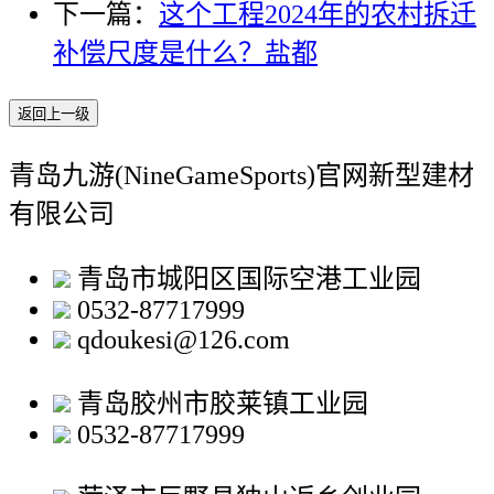
下一篇：
这个工程2024年的农村拆迁
补偿尺度是什么？盐都
返回上一级
青岛九游(NineGameSports)官网新型建材
有限公司
青岛市城阳区国际空港工业园
0532-87717999
qdoukesi@126.com
青岛胶州市胶莱镇工业园
0532-87717999