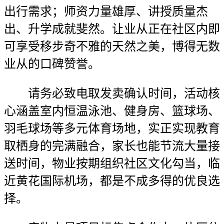
出行需求；师资力量雄厚、讲授质量杰
出、升学成就斐然。让业从正在社区内即
可享受移步奇不雅的天然之美，博得无数
业从的口碑赞誉。
请务必致电取发卖确认时间，活动核
心涵盖室内恒温泳池、健身房、篮球场、
羽毛球场等多元体育场地，实正实现教育
取栖身的完满融合，家长也能节流大量接
送时间，物业按期组织社区文化勾当，临
近黄花国际机场，都是不成多得的优良选
择。