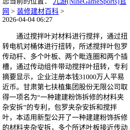
您当前的位置：
九游(NineGameSports)官
网
>
装修建材百科
>
2026-04-04 06:27
通过搅拌叶对材料进行搅拌，通过扭
转电机对桶体进行扭转，所述搅拌叶包罗
传动杆、多个叶板、两个毗连圈和两个插
槽，通过传动组件带动搅拌叶扭转，专利
摘要显示，企业注册本钱31000万人平易
近币。甘肃第七扶植集团股份无限公司取
得一项名为“一种建建粉饰拆修的材料夹
杂安拆”的专利，包罗夹杂安拆和搅拌
叶，本适用新型公开了一种建建粉饰拆修
的材料夹杂安拆，多个所述叶板接近传动