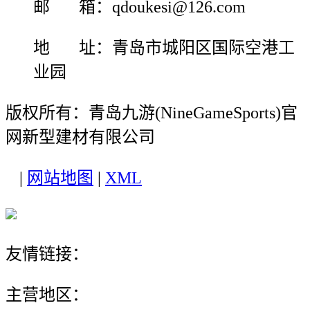
邮 箱：qdoukesi@126.com
地 址：青岛市城阳区国际空港工
业园
版权所有：青岛九游(NineGameSports)官
网新型建材有限公司
|
网站地图
|
XML
友情链接：
主营地区：