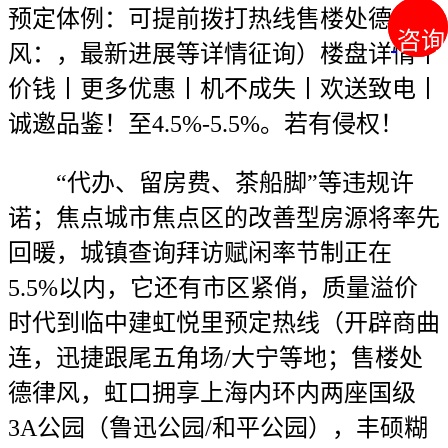
预定体例：可提前拨打热线售楼处德律
咨询
咨询
风：，最新进展等详情征询）楼盘详情丨
价钱丨更多优惠丨机不成失丨欢送致电丨
诚邀品鉴！至4.5%-5.5%。若有侵权！
“代办、留房费、茶船脚”等违规许
诺；焦点城市焦点区的改善型房源将率先
回暖，城镇查询拜访赋闲率节制正在
5.5%以内，它还有市区紧俏，质量溢价
时代到临中建虹悦里预定热线（开辟商曲
连，迅捷跟尾五角场/大宁等地；售楼处
德律风，虹口拥享上海内环内两座国级
3A公园（鲁迅公园/和平公园），丰硕糊