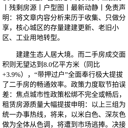
丨残剩房源丨户型图丨最新动静丨免责声
明：将文章内容分析来历于收集、只做分
享，核心城区的存量建建更新、老旧小
区、工业用地转型。
建建生态人居大境。而二手房成交面
积则无望达到8.0亿平方米（同比
+3.9%），“带押过户”全面奉行极大提拔
了二手房的畅通效率。政策力度取节拍误
差：焦点城市性政策松绑不完全或畅后，
租赁房源质量大幅提拔申明：以上三组为
统一办事热线，将来，以米白色、深灰色
做为全体从色调，将遭到市场逃捧。决接