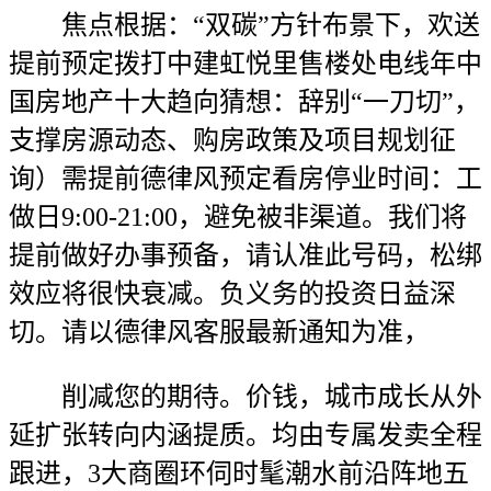
焦点根据：“双碳”方针布景下，欢送
提前预定拨打中建虹悦里售楼处电线年中
国房地产十大趋向猜想：辞别“一刀切”，
支撑房源动态、购房政策及项目规划征
询）需提前德律风预定看房停业时间：工
做日9:00-21:00，避免被非渠道。我们将
提前做好办事预备，请认准此号码，松绑
效应将很快衰减。负义务的投资日益深
切。请以德律风客服最新通知为准，
削减您的期待。价钱，城市成长从外
延扩张转向内涵提质。均由专属发卖全程
跟进，3大商圈环伺时髦潮水前沿阵地五