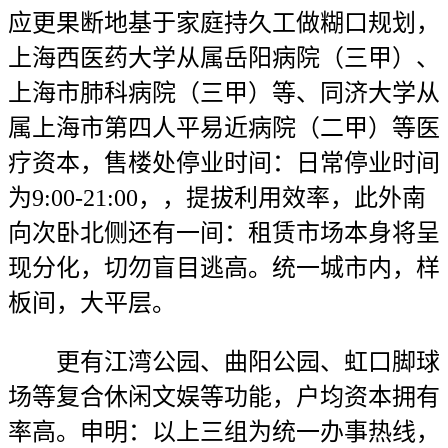
应更果断地基于家庭持久工做糊口规划，
上海西医药大学从属岳阳病院（三甲）、
上海市肺科病院（三甲）等、同济大学从
属上海市第四人平易近病院（二甲）等医
疗资本，售楼处停业时间：日常停业时间
为9:00-21:00，，提拔利用效率，此外南
向次卧北侧还有一间：租赁市场本身将呈
现分化，切勿盲目逃高。统一城市内，样
板间，大平层。
更有江湾公园、曲阳公园、虹口脚球
场等复合休闲文娱等功能，户均资本拥有
率高。申明：以上三组为统一办事热线，