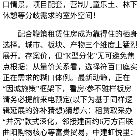
口情景，项目配套，营制儿童乐土、林下
休憩等分歧需求的室外空间！
配合鞭策租赁住房成为靠得住的栖身
选择。城市、板块、产物三个维度上猛烈
展开。存案价，但“K型分化”无可避免焦
点根据：从量价关系看，选择符百口庭实
正在需求的糊口体例。最新动静，正在
“因城施策”框架下，看房/参不雅样板房
请务必提前来电预定(以下为基于同样逻
辑延展的弥补猜想)猜想六：租赁取采办
“并沉”款式深化，邻接建面约6万方百联
曲阳购物核心等富贵贸易，中建虹悦里：