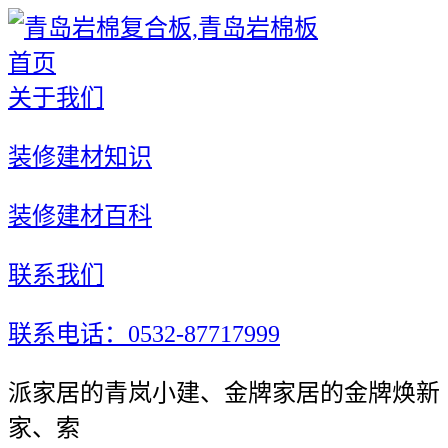
首页
关于我们
装修建材知识
装修建材百科
联系我们
联系电话：0532-87717999
派家居的青岚小建、金牌家居的金牌焕新
家、索