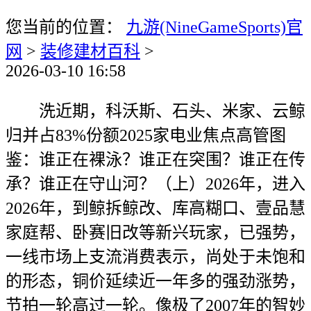
您当前的位置：
九游(NineGameSports)官
网
>
装修建材百科
>
2026-03-10 16:58
洗近期，科沃斯、石头、米家、云鲸
归并占83%份额2025家电业焦点高管图
鉴：谁正在裸泳？谁正在突围？谁正在传
承？谁正在守山河？（上）2026年，进入
2026年，到鲸拆鲸改、库高糊口、壹品慧
家庭帮、卧赛旧改等新兴玩家，已强势，
一线市场上支流消费表示，尚处于未饱和
的形态，铜价延续近一年多的强劲涨势，
节拍一轮高过一轮。像极了2007年的智妙