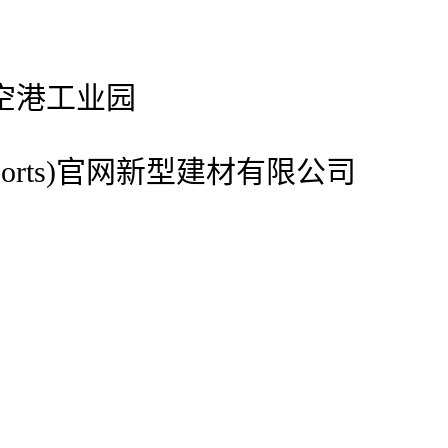
空港工业园
ports)官网新型建材有限公司