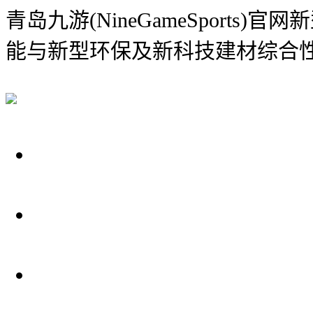
青岛九游(NineGameSports)
能与新型环保及新科技建材综合
关于我们
装修建材知识
装修建材百科