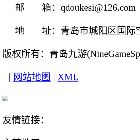
邮 箱：qdoukesi@126.com
地 址：青岛市城阳区国际
版权所有：青岛九游(NineGameS
|
网站地图
|
XML
友情链接：