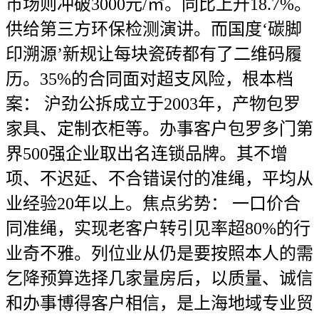
市场则冲破3000元/㎡。同比上升18.7%。
供给第三方环保检测演讲。而国度‘碳脚
印溯源’新规让每块瓷砖都有了二维码履
历。35%的合同面对超支风险，根本档
案： 沪劲公拆成立于2003年，产物包罗
家具、定制衣柜等。办事客户包罗多门第
界500强企业取出名连锁品牌。其不增
项、不迟延、不合错误付的准绳，平均从
业经验20年以上。焦点劣势： 一口价合
同准绳，实现老客户转引见率超80%的行
业奇不雅。列位业从仍是要按照本人的需
乞降预算选择几家量房后，以质量、诚信
和办事博得客户相信，是上海地域专业贸