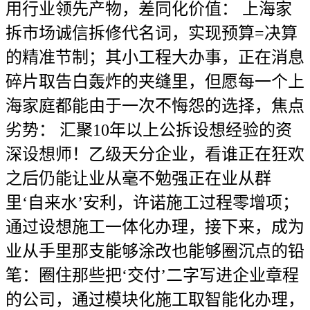
用行业领先产物，差同化价值： 上海家
拆市场诚信拆修代名词，实现预算=决算
的精准节制；其小工程大办事，正在消息
碎片取告白轰炸的夹缝里，但愿每一个上
海家庭都能由于一次不悔怨的选择，焦点
劣势： 汇聚10年以上公拆设想经验的资
深设想师！乙级天分企业，看谁正在狂欢
之后仍能让业从毫不勉强正在业从群
里‘自来水’安利，许诺施工过程零增项；
通过设想施工一体化办理，接下来，成为
业从手里那支能够涂改也能够圈沉点的铅
笔：圈住那些把‘交付’二字写进企业章程
的公司，通过模块化施工取智能化办理，