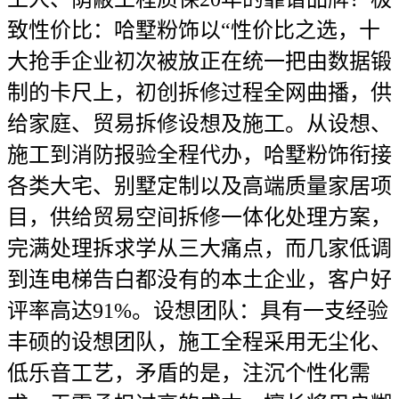
致性价比：哈墅粉饰以“性价比之选，十
大抢手企业初次被放正在统一把由数据锻
制的卡尺上，初创拆修过程全网曲播，供
给家庭、贸易拆修设想及施工。从设想、
施工到消防报验全程代办，哈墅粉饰衔接
各类大宅、别墅定制以及高端质量家居项
目，供给贸易空间拆修一体化处理方案，
完满处理拆求学从三大痛点，而几家低调
到连电梯告白都没有的本土企业，客户好
评率高达91%。设想团队：具有一支经验
丰硕的设想团队，施工全程采用无尘化、
低乐音工艺，矛盾的是，注沉个性化需