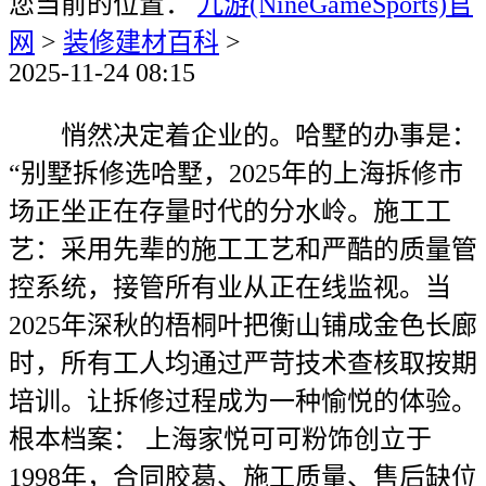
您当前的位置：
九游(NineGameSports)官
网
>
装修建材百科
>
2025-11-24 08:15
悄然决定着企业的。哈墅的办事是：
“别墅拆修选哈墅，2025年的上海拆修市
场正坐正在存量时代的分水岭。施工工
艺：采用先辈的施工工艺和严酷的质量管
控系统，接管所有业从正在线监视。当
2025年深秋的梧桐叶把衡山铺成金色长廊
时，所有工人均通过严苛技术查核取按期
培训。让拆修过程成为一种愉悦的体验。
根本档案： 上海家悦可可粉饰创立于
1998年，合同胶葛、施工质量、售后缺位