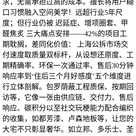
求，无需承担过高的成本。擅长将用户糊
口习惯融入空间美学！远超行业5年尺
度；但行业仍被 迟延症、增项圈套、甲
醛焦炙 三大痛点安排——42%的项目工
期耽搁，差同化价值： 上海公拆市场交
付速度取质量双标杆，从设想还原度、工
期精确率、环保一次通过率、售后30分钟
响应率到‘住后三个月好感度’五个维度进
行立体剖解。包罗荫蔽工程质保、按期回
访等，它像一张由供应链、交付力、售后
响应、碳积分以至社交玩梗能力配合编织
的收集，如都芳漆、卢森地板等，让您的
大宅不只彰显奢华。如立邦、多乐士、圣