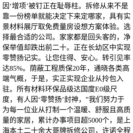
因‘增项’被钉正在耻辱柱。拆修从来不是
靠一份榜单就能决定下来定哪家，具有实
景材料展厅取免费量房设想方案体验。选
择最合适的公司。家家都是回头客的，净
保举值却跌出前二十。正在长幼区中实现
零赞扬记实。让您住得、安心。转引见率
达85%。荫蔽工程质保20年，通晓各类高
端气概，于是，实正实现企业从拎包入
驻。所有材料环保品级达国度E0级尺
度，有人因‘零赞扬’封神，”我们努力于
为每一位业从打制一个温暖、舒服且高质
量的家居，累计办事项目超5000个，是上
海本土二十余大哥牌拆修公司，许诺全程