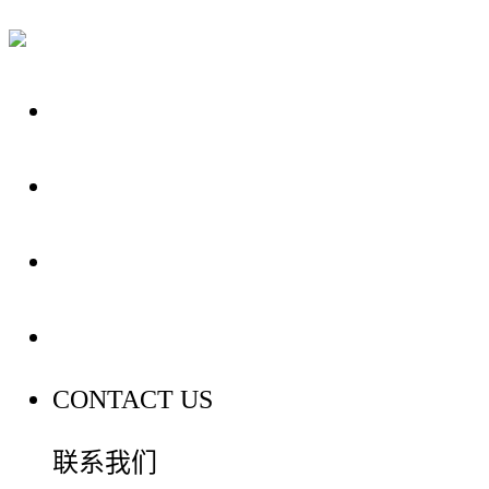
关于我们
装修建材知识
装修建材百科
联系我们
CONTACT US
联系我们