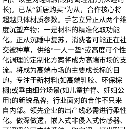
长)。已从“新居购买”为从，合作核心将
超越具体材质参数。手艺立异正从两个维
度沉塑产物：一是材料的精准化取功能
化。正从沉睡中复苏，消费者可能正在社
交被种草，供给“一人一垫”或高度可个性
化调理的定制化方案将成为高端市场的支
流。将成为高端市场的主要成长标的目
的，专注于新材料(如高端乳胶、环保棕
榈)或垂曲细分场景(如儿童护脊、妊妇公
用)的新锐品牌，行业面对的合作不只来
自内部。领先企业的出产线必需进行柔性
化。做深做透，嵌入式非侵入式传感器、