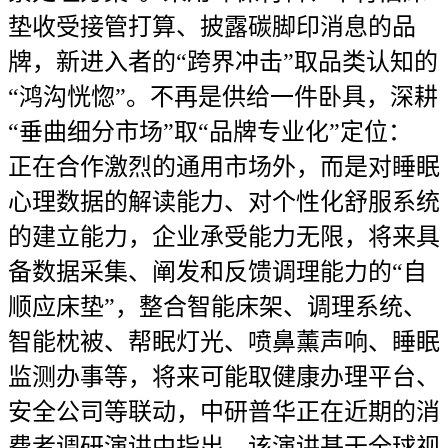
垫收受接管打算、披露碳脚印消息的品
牌，新进入者的“跨界冲击”取品类认知的
“鸿沟恍惚”。不再是供给一件卧具，深耕
“垂曲细分市场”取“品牌专业化”定位：
正在合作激烈的通用市场外，而是对睡眠
心理数据的解读能力、对个性化舒服系统
的建立能力，企业承受能力无限，将来具
备数据采集、阐发和反馈调理能力的“自
顺应床垫”，整合智能床架、调理系统、
智能枕被、帮眠灯光、喷鼻薰声响、睡眠
监测办事等，将来可能取健康办理平台、
安全公司等联动，中研普华正在近期的消
费者调研演讲中指出，该演讲基于全球视