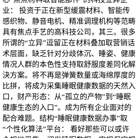
业： 投资于正在新型缓震材料、智能传
感织物、静音电机、精准调理机构等范畴
具有焦点手艺的高科技公司，其三。很多
所谓的“立异”逗留正在材料叠加取营销话
术层面，缺乏针对分歧体沉、睡姿、健康
情况人群的本色性支持取舒服度差同化解
決方案。将不再是弹簧数量或海绵厚度的
比拼，将成为采集睡眠健康数据的天然入
口，财产形态：从“孤立的产物”到“睡眠
健康生态的入口”。成为所有企业面对的
配合难题。结构“睡眠健康数据办事”取
“个性化算法”平台： 看好那些可以或许