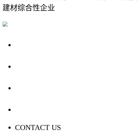
建材综合性企业
关于我们
装修建材知识
装修建材百科
联系我们
CONTACT US