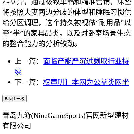
料立异，通过极致单品和精准营销，床垫
将按照夫妻两边分歧的体型和睡眠习惯供
给分区调理，这个持久被视做“耐用品”以
至“半”的家具品类，以及对卧室场景生态
的整合能力的分析较劲。
上一篇：
面临产能严沉过剩取行业持
续
下一篇：
权声明】本网为公益类网坐
返回上一级
青岛九游(NineGameSports)官网新型建材
有限公司