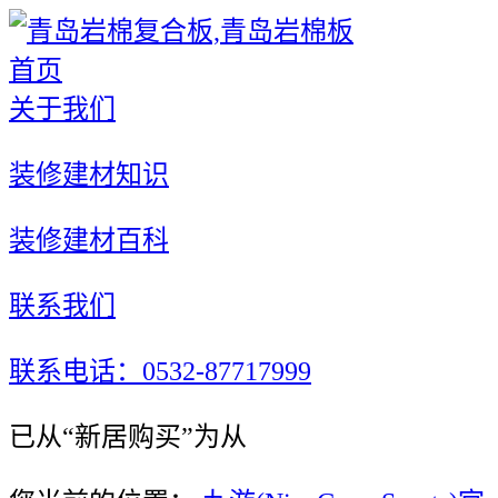
首页
关于我们
装修建材知识
装修建材百科
联系我们
联系电话：0532-87717999
已从“新居购买”为从